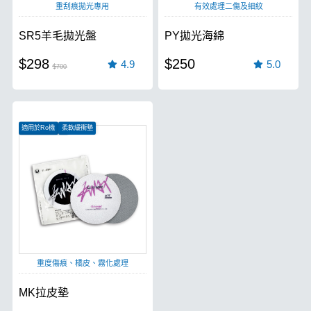
重刮痕拋光專用
有效處理二傷及細紋
SR5羊毛拋光盤
PY拋光海綿
$298
$250
4.9
5.0
$700
適用於Ro機
柔軟緩衝墊
高級牛仔布製成
重度傷痕、橘皮、霧化處理
MK拉皮墊