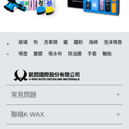
玻璃
布
洗車精
蠟
鐵粉
海綿
泡沫噴壺
搜
噴壺
鍍膜
吸水布
除油膜
手套
輪胎
Hot
水桶
打蠟機
風槍
刷
電動
打蠟
除油墨
洗車
美白
鍍膜劑
拋光
油膜
汽車蠟推薦
輪胎油
塑料
柏油
泡沫
羊毛
蝌蚪
噴頭
常見問題
萬用
瓷土
內裝
綿
玻璃鍍膜
風
k40
刷子
K-WAX CS 封體維護劑 II代
吸水布推薦
聯絡K-WAX
清潔蠟
清洗機
機車
雨刷精
無線打蠟機