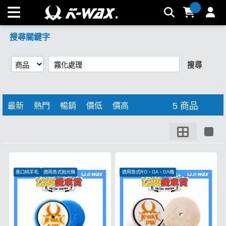
【霧化處理】搜尋結果 | K-WAX台灣汽車美容材料
搜尋關鍵字
搜尋
5 商品
最新
熱門
暢銷
價低
價高
進口純羊毛
適用各式拋光機
適用各式RO、GA、DA機
適合各式角度切削
白色極軟如蛋糕
低中心斜切配重