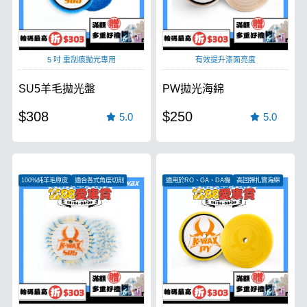
5 吋 重刮痕拋光專用
有效提升漆面亮度
SU5羊毛拋光盤
PW拋光海綿
$308
$250
5.0
5.0
100%純羊毛原皮
適合各式角度切削
適用於RO、GA、DA機
高回彈扎實海綿
適用於RO、DA機
散熱快速