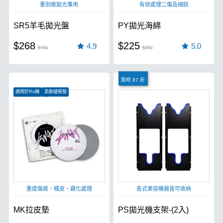
重刮痕拋光專用
有效處理二傷及細紋
SR5羊毛拋光盤
PY拋光海綿
$268
$225
4.9
5.0
$700
$250
限時 87 折
適用於Ro機
柔軟緩衝墊
高級牛仔布製成
重度傷痕、橘皮、霧化處理
各式美容機器皆可收納
MK拉皮墊
PS拋光機支架-(2入)