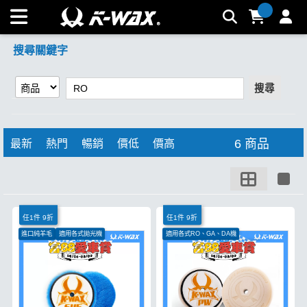
【RO】搜尋結果 | K-WAX台灣汽車美容材料
搜尋關鍵字
搜尋
6 商品
最新
熱門
暢銷
價低
價高
任1件 9折
任1件 9折
進口純羊毛
適用各式拋光機
適用各式RO、GA、DA機
適合各式角度切削
白色極軟如蛋糕
低中心斜切配重