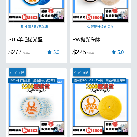
5 吋 重刮痕拋光專用
有效提升漆面亮度
SU5羊毛拋光盤
PW拋光海綿
$277
$225
5.0
5.0
$308
$250
任1件 9折
任1件 9折
100%純羊毛原皮
適合各式角度切削
適用於RO、GA、DA機
高回彈扎實海綿
適用於RO、DA機
散熱快速