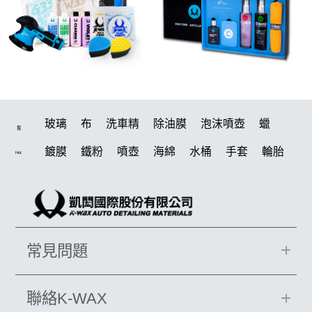
玻璃
布
洗車精
除油膜
泡沫噴壺
蠟
搜
鍍膜
鐵粉
噴壺
海綿
水桶
手套
輪胎
Hot
打蠟機
風槍
吸水布
油膜
泡沫
電動
鍍膜劑
打蠟棉
拋光
瓷土
機車
風
D79
磁土
打蠟
汽車蠟推薦
噴頭
收納
除油墨
常見問題
水痕
消光
泡沫噴壺推薦
輪胎油
塑料
鞋
洗車
柏油
臘
水槍
萬用
KT15
羊毛
聯絡K-WAX