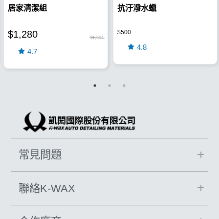
居家清潔組
抗汙潑水蠟
$1,280
$500
$1,504
4.8
4.7
常見問題
聯絡K-WAX