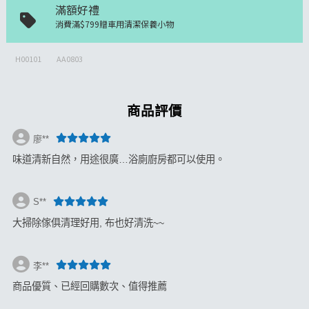
滿額好禮
消費滿$799贈車用清潔保養小物
H00101
AA0803
商品評價
廖**
味道清新自然，用途很廣…浴廁廚房都可以使用。
S**
大掃除傢俱清理好用, 布也好清洗~~
李**
商品優質、已經回購數次、值得推薦