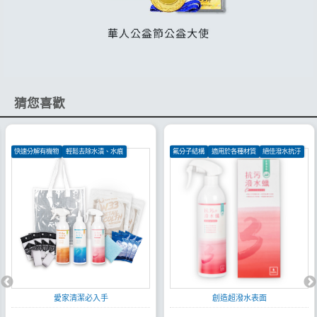
猜您喜歡
快速分解有機物
輕鬆去除水漬、水痕
氟分子結構
適用於各種材質
絕佳潑水抗汙
絕佳潑水效果
愛家清潔必入手
創造超潑水表面