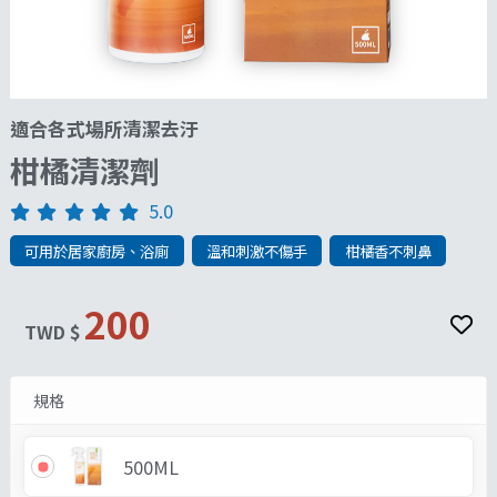
適合各式場所清潔去汙
柑橘清潔劑
5.0
可用於居家廚房、浴廁
溫和刺激不傷手
柑橘香不刺鼻
200
TWD $
規格
500ML