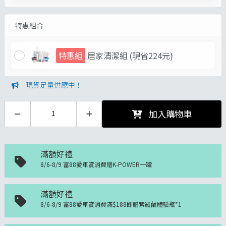
特惠組合
特惠組
居家清潔組
(現省224元)
現貨足量供應中！
加入購物車
滿額好禮
8/6-8/9 富88愛車賞消費贈K-POWER一罐
滿額好禮
8/6-8/9 富88愛車賞消費滿$188即贈紫羅蘭體驗瓶*1