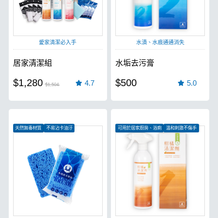
愛家清潔必入手
水漬、水痕通通消失
居家清潔組
水垢去污膏
$1,280
$500
4.7
5.0
$1,504
天然無毒材質
不易沾卡油汙
可用於居家廚房、浴廁
溫和刺激不傷手
不易滋生細菌
柑橘香不刺鼻