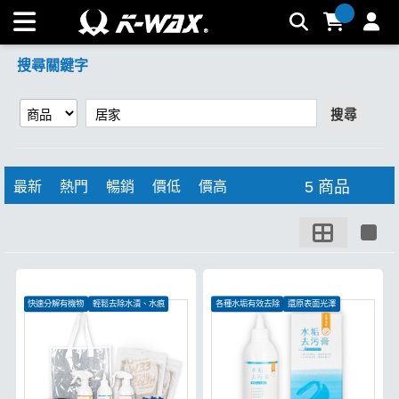
【居家】搜尋結果 | K-WAX台灣汽車美容材料
搜尋關鍵字
搜尋
5 商品
最新
熱門
暢銷
價低
價高
快速分解有機物
輕鬆去除水漬、水痕
各種水垢有效去除
還原表面光澤
絕佳潑水效果
適用家中任何材質