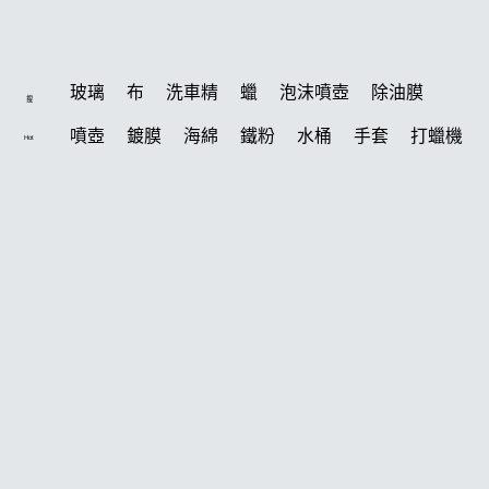
玻璃
布
洗車精
蠟
泡沫噴壺
除油膜
搜
噴壺
鍍膜
海綿
鐵粉
水桶
手套
打蠟機
Hot
風槍
輪胎
拋光
鍍膜劑
泡沫
油膜
吸水布
打蠟棉
電動
除油墨
塑料
瓷土
打蠟
汽車蠟推薦
磁土
輪胎油
風
機車
羊毛
泡沫噴壺推薦
吸水布推薦
美白
鞋
常見問題
柏油
消光
無線打蠟機
洗車
萬用
瓶子
聯絡K-WAX
臘
紫羅蘭
KT15
刷子
蝌蚪
颶風
下蠟布
氣動 除油膜
玻璃鍍膜
刷
玻璃油膜去除膏
合作廠商
洗車機
K40
皮革
細節刷
水槍
黏土