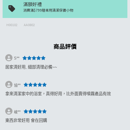
滿額好禮
消費滿$799贈車用清潔保養小物
H00102
AA0802
商品評價
S**
居家清好用, 細部清理必備~~
協**
拿來清潔家中的浴室，真得好用，比外面賣得噴霧產品有效
峻**
東西非常好用 會在回購