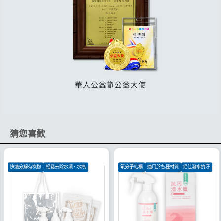
猜您喜歡
快速分解有機物
輕鬆去除水漬、水痕
氟分子結構
適用於各種材質
絕佳潑水抗汙
絕佳潑水效果