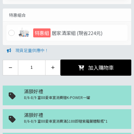
特惠組合
特惠組
居家清潔組
(現省224元)
現貨足量供應中！
加入購物車
滿額好禮
8/6-8/9 富88愛車賞消費贈K-POWER一罐
滿額好禮
8/6-8/9 富88愛車賞消費滿$188即贈紫羅蘭體驗瓶*1