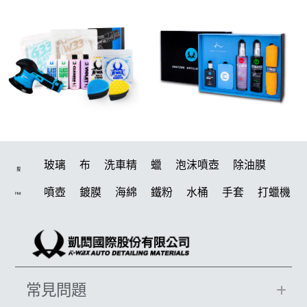
玻璃
布
洗車精
蠟
泡沫噴壺
除油膜
搜
噴壺
鍍膜
海綿
鐵粉
水桶
手套
打蠟機
Hot
風槍
輪胎
拋光
鍍膜劑
泡沫
油膜
吸水布
打蠟棉
電動
除油墨
塑料
瓷土
打蠟
汽車蠟推薦
磁土
輪胎油
風
機車
常見問題
羊毛
泡沫噴壺推薦
吸水布推薦
美白
鞋