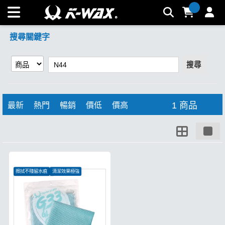
【N44】搜尋結果 | K-WAX台灣汽車美容材料
搜尋關鍵字
搜尋
1 商品
最新
熱門
暢銷
價低
價高
擦拭不殘留水痕
清潔效果極強
特殊織法強韌耐用