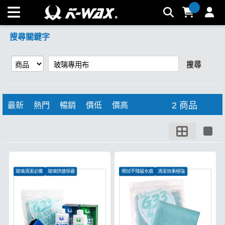
【玻璃專用布】搜尋結果 | K-WAX台灣汽車美容材料
搜尋關鍵字
搜尋
2 商品
最新
熱門
暢銷
價低
價高
玻璃清潔必備
玻璃快速保養
擦拭不殘留水痕
清潔效果極強
去除玻璃油膜
特殊織法強韌耐用