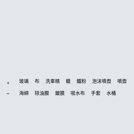
玻璃
布
洗車精
蠟
鐵粉
泡沫噴壺
噴壺
搜
海綿
除油膜
鍍膜
吸水布
手套
水桶
Hot
輪胎
打蠟機
風槍
拋光
打蠟
電動
塑料
除油墨
刷
鍍膜劑
油膜
洗車
泡沫
羊毛
柏油
輪胎油
綿
汽車蠟推薦
瓷土
萬用