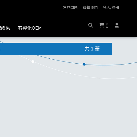
常見問題
聯繫我們
登入/註冊
(
)
膜成果
客製化OEM
高
共 1 筆