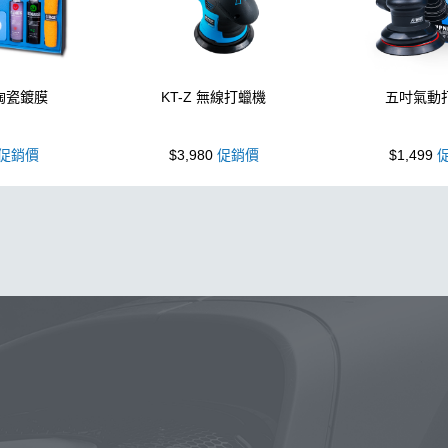
 陶瓷鍍膜
KT-Z 無線打蠟機
五吋氣動
促銷價
$3,980
促銷價
$1,499
促
泡沫噴壺
噴壺
海綿
除油膜
鍍膜
吸水布
手套
油膜
洗車
泡沫
羊毛
柏油
輪胎油
汽車蠟推薦
綿
S 封體維護劑 II代
噴頭
無線打蠟機
打蠟棉
細節刷
K4
黏土
紫羅蘭
K-WAX EF電動泡沫噴壺
能量
除蠟
K-p
3
玻璃油膜去除膏
桶
皮革
收納
水痕
防水鞋
Kt-z
下蠟
蝌蚪吸水布
塑膠
颶風槍
體驗
脫脂
噴嘴
D
常見問題
聯絡K-WAX
購物說明
電話：03-2712899