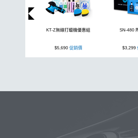
KT-Z無線打蠟機優惠組
SN-480
$5,690
促銷價
$3,299
玻璃
布
洗車精
蠟
鐵粉
搜
打蠟
除油墨
刷
鍍膜劑
機車
蝌蚪
消光
K-WAX C
吸水布推薦
擦車布
下蠟布
洗車機
颶風
玻璃鍍膜
N3
內裝
高壓清洗機
鞋
維護
泡沫洗車精
玻璃清潔劑
晨息