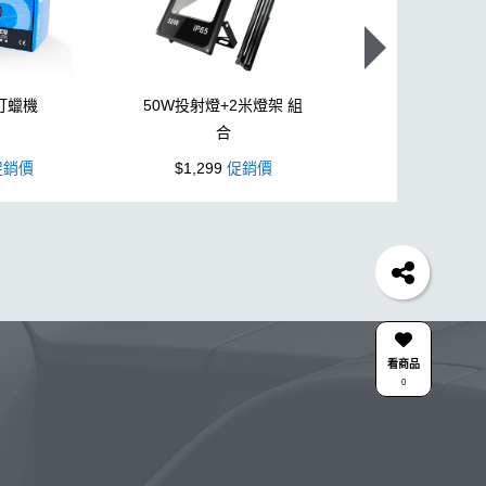
打蠟機
50W投射燈+2米燈架 組
L型3吋氣動
合
銷價
$1,299
促銷價
$1,099
促
水桶
輪胎
打蠟機
風槍
拋光
電動
塑料
萬用
風
磁土
美白
瓷土
清洗機
刷子
0
泡沫噴壺推薦
清潔蠟
瓶子
臘
ower
新手洗車
ktz
氣動 除油膜
KT15
看商品
0
高壓
輪胎刷
清潔
點漆
無線
水槍
A機
新手洗車組
噴
棉
露營椅
合作廠商
關注K-WAX