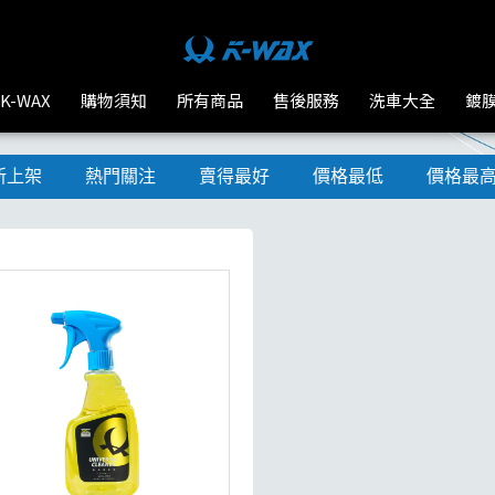
K-WAX
購物須知
所有商品
售後服務
洗車大全
鍍
新上架
熱門關注
賣得最好
價格最低
價格最