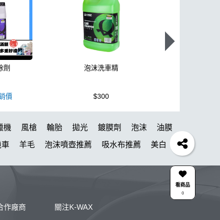
除劑
泡沫洗車精
K110+高壓
銷價
$300
$3,950
蠟機
風槍
輪胎
拋光
鍍膜劑
泡沫
油膜
機車
羊毛
泡沫噴壺推薦
吸水布推薦
美白
風
下蠟布
刷
玻璃鍍膜
玻璃油膜去除膏
清潔
颶風槍
除蠟
清潔蠟
看商品
0
KC-15
點漆
高壓清洗機
噴
DA機
合作廠商
關注K-WAX
壺
星空
露營椅
噴槍頭