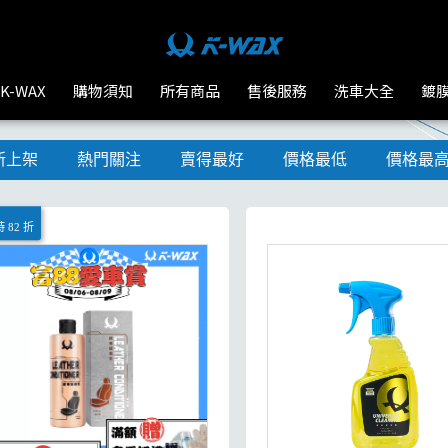
K-WAX
購物須知
所有商品
售後服務
洗車大全
鍍
新上架
熱門關注
賣得最好
價格最低
價格最
 82 折