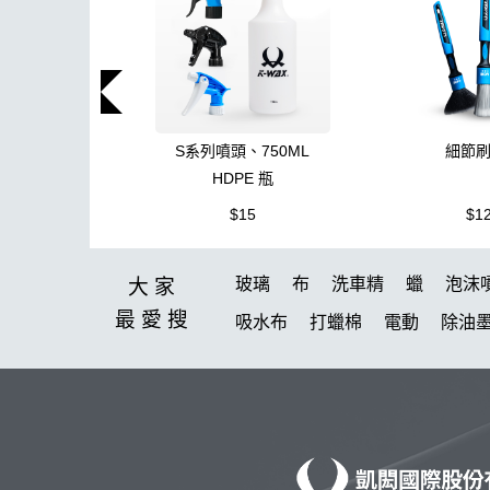
S系列噴頭、750ML
細節
HDPE 瓶
$15
$1
玻璃
布
洗車精
蠟
泡沫
大家
最愛
搜
吸水布
打蠟棉
電動
除油
鞋
柏油
消光
無線打蠟機
洗車機
皮革
K40
細節刷
K-WAX EF電動泡沫噴壺
收納
萬用清潔劑
綿
無線
防水