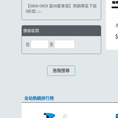
【0806-0809 富88愛車賞】熱銷專區下殺
8折起
( 1 )
價格區間
$
從
至
進階搜尋
全站熱銷排行榜