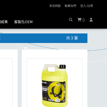
常見問題
聯繫我們
登入/註冊
(
)
膜成果
客製化OEM
高
共 3 筆