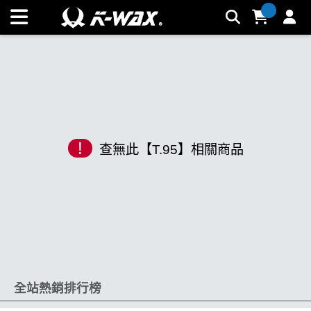
K-WAX凱閎國際股份有限公司｜台灣汽車美容材料領導品牌 |
K-WAX台灣汽車美容材料
!
查無此【T.95】相關商品
全站熱銷排行榜