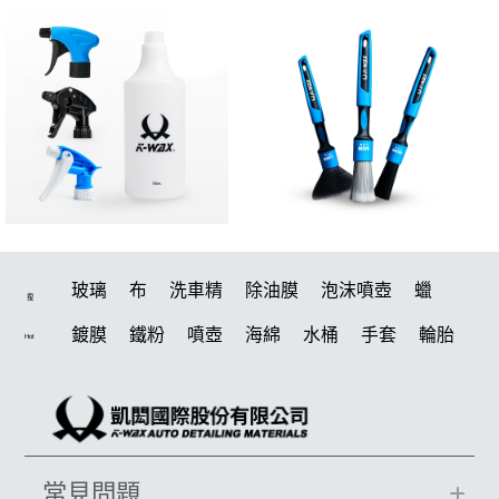
玻璃
布
洗車精
除油膜
泡沫噴壺
蠟
搜
鍍膜
鐵粉
噴壺
海綿
水桶
手套
輪胎
Hot
打蠟機
風槍
吸水布
油膜
泡沫
電動
鍍膜劑
打蠟棉
拋光
瓷土
機車
風
打蠟
磁土
D79
汽車蠟推薦
噴頭
收納
除油墨
常見問題