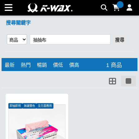
【抽抽布】搜尋結果 | K-WAX台灣汽車美容材料
搜尋關鍵字
搜尋
1 商品
最新
熱門
暢銷
價低
價高
即抽即用
無邊雙色
全方面應用