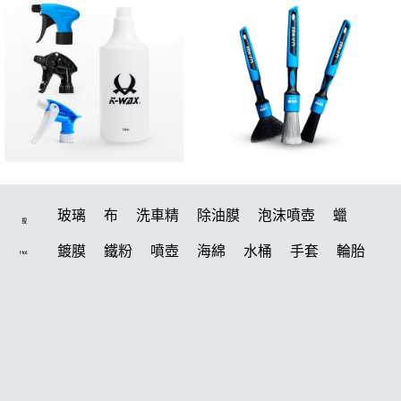
玻璃
布
洗車精
除油膜
泡沫噴壺
蠟
搜
鍍膜
鐵粉
噴壺
海綿
水桶
手套
輪胎
Hot
打蠟機
風槍
吸水布
油膜
泡沫
電動
鍍膜劑
打蠟棉
拋光
瓷土
機車
風
D79
磁土
打蠟
噴頭
汽車蠟推薦
收納
除油墨
水痕
消光
泡沫噴壺推薦
輪胎油
塑料
鞋
常見問題