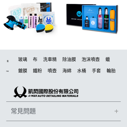
玻璃
布
洗車精
除油膜
泡沫噴壺
蠟
搜
鍍膜
鐵粉
噴壺
海綿
水桶
手套
輪胎
Hot
打蠟機
風槍
吸水布
油膜
泡沫
電動
鍍膜劑
打蠟棉
拋光
瓷土
機車
風
D79
磁土
打蠟
汽車蠟推薦
噴頭
收納
除油墨
常見問題
水痕
消光
泡沫噴壺推薦
輪胎油
塑料
鞋