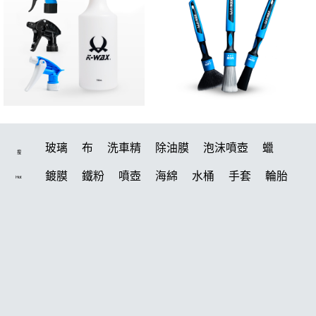
玻璃
布
洗車精
除油膜
泡沫噴壺
蠟
搜
鍍膜
鐵粉
噴壺
海綿
水桶
手套
輪胎
Hot
打蠟機
風槍
吸水布
油膜
泡沫
電動
鍍膜劑
打蠟棉
瓷土
機車
拋光
風
打蠟
磁土
D79
汽車蠟推薦
噴頭
除油墨
水痕
收納
柏油
消光
泡沫噴壺推薦
輪胎油
塑料
常見問題