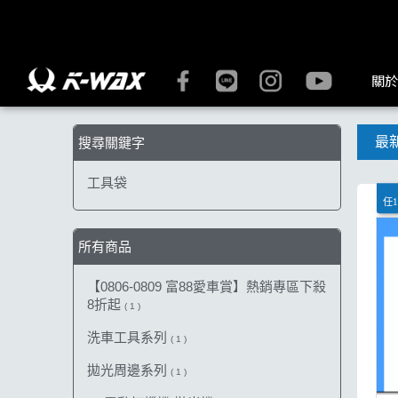
【工具袋】搜尋結果 | K-WAX台灣汽車美容材料
關於
最
搜尋關鍵字
工具袋
任1
所有商品
【0806-0809 富88愛車賞】熱銷專區下殺
8折起
( 1 )
洗車工具系列
( 1 )
拋光周邊系列
( 1 )