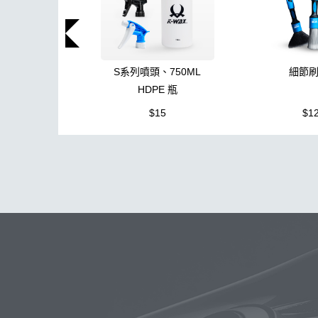
S系列噴頭、750ML
細節
HDPE 瓶
$15
$1
玻璃
布
洗車精
蠟
泡沫
搜
吸水布
電動
打蠟棉
塑料
消光
美白
鞋
萬用
無線
噴頭
清洗機
N33
氣動 除
水痕
清潔
颶風槍
除蠟
高壓清洗機
星空
泡沫壺
雨刷
防水鞋
泡沫洗車精