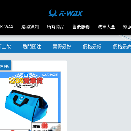
K-WAX
購物須知
所有商品
售後服務
洗車大全
鍍
新上架
熱門關注
賣得最好
價格最低
價格最
件 9折