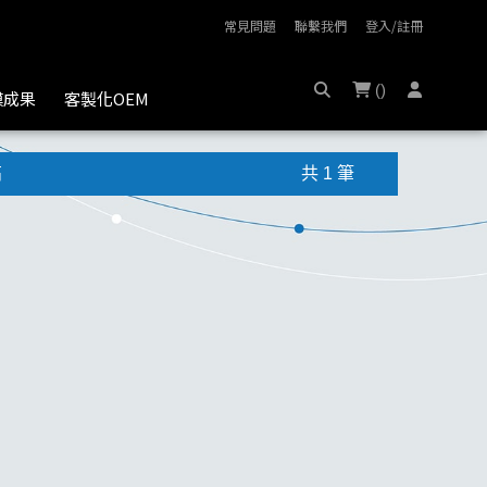
常見問題
聯繫我們
登入/註冊
(
)
膜成果
客製化OEM
高
共 1 筆