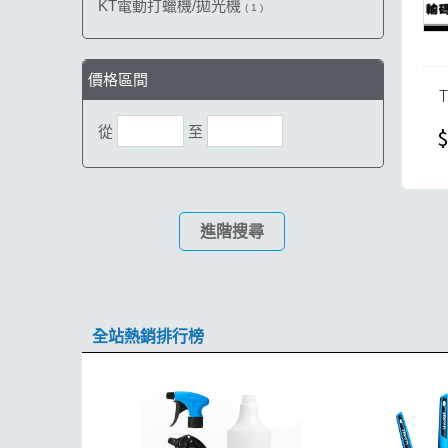
KT電動打蠟機/拋光機
( 1 )
價格區間
$
從
至
進階搜尋
全站熱銷排行榜