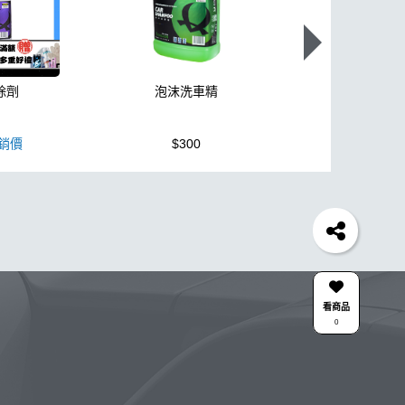
除劑
泡沫洗車精
K110+高壓
銷價
$300
$3,950
胎
打蠟機
風槍
拋光
鍍膜劑
泡沫
油膜
機車
羊毛
泡沫噴壺推薦
吸水布推薦
柏油
刷子
蝌蚪
細節刷
水槍
黏土
新手洗車
收納
蝌蚪吸水布
香氛
輪胎刷
ktz
內裝
看商品
0
綿
無線
鋁圈鍍膜
KC-15
點漆
Y
擦車布
KT-Z
蚊蟲
下蠟
噴嘴
高壓
合作廠商
關注K-WAX