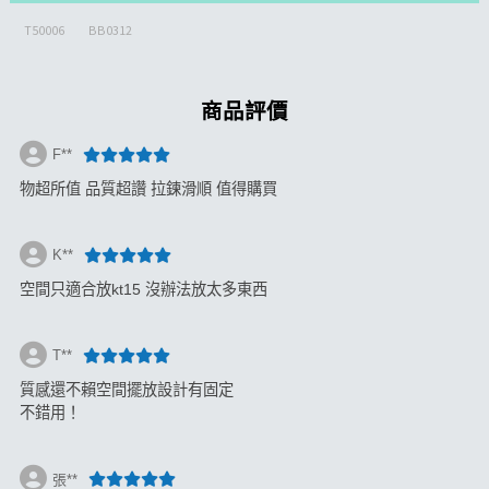
T50006
BB0312
商品評價
F**
物超所值 品質超讚 拉鍊滑順 值得購買
K**
空間只適合放kt15 沒辦法放太多東西
T**
質感還不賴空間擺放設計有固定
不錯用！
張**