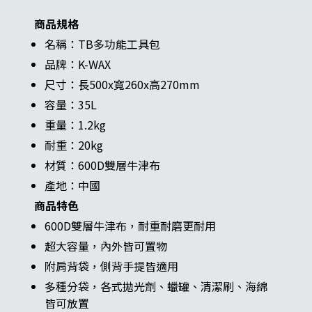
商品規格
名稱：TB多功能工具包
品牌：K-WAX
尺寸：長500x寬260x高270mm
容量：35L
重量：1.2kg
耐重：20kg
材質：600D雙層牛津布
產地：中國
商品特色
600D雙層牛津布，耐重耐磨更耐用
超大容量，內外皆可置物
附肩背袋，側背手提皆適用
多種分袋，各式拋光劑、蠟罐、清潔刷、海綿
皆可放置