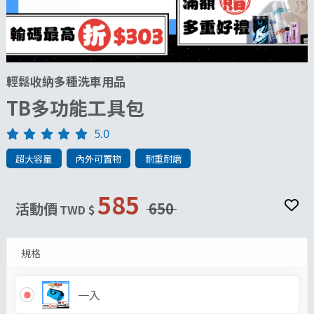
輕鬆收納多種洗車用品
TB多功能工具包
5.0
超大容量
內外可置物
耐重耐磨
585
活動價
650
TWD $
規格
一入