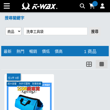
【洗車工具袋】搜尋結果 | K-WAX台灣汽車美容材料
搜尋關鍵字
搜尋
1 商品
最新
熱門
暢銷
價低
價高
任1件 9折
超大容量
內外可置物
耐重耐磨