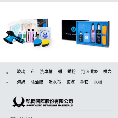
玻璃
布
洗車精
蠟
鐵粉
泡沫噴壺
噴壺
搜
海綿
除油膜
吸水布
鍍膜
手套
水桶
Hot
輪胎
打蠟機
拋光
風槍
塑料
打蠟
電動
刷
除油墨
鍍膜劑
油膜
洗車
柏油
輪胎油
泡沫
羊毛
汽車蠟推薦
綿
風