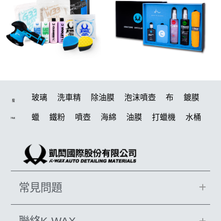
玻璃
洗車精
除油膜
泡沫噴壺
布
鍍膜
搜
蠟
鐵粉
噴壺
海綿
油膜
打蠟機
水桶
Hot
泡沫
手套
輪胎
吸水布
風槍
拋光
電動
打蠟棉
噴頭
鍍膜劑
風
磁土
塑料
汽車蠟推薦
D79
擦車布
水槍
機車
臘
常見問題
瓷土
輪胎油
鞋
泡沫噴壺推薦
水痕
收納
打蠟
洗車機
K-WAX EF電動泡沫噴壺
KT15