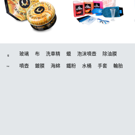
玻璃
布
洗車精
蠟
泡沫噴壺
除油膜
搜
噴壺
鍍膜
海綿
鐵粉
水桶
手套
輪胎
Hot
打蠟機
風槍
拋光
鍍膜劑
泡沫
油膜
吸水布
打蠟棉
電動
塑料
除油墨
瓷土
打蠟
汽車蠟推薦
磁土
輪胎油
風
機車
羊毛
泡沫噴壺推薦
吸水布推薦
柏油
消光
常見問題
美白
鞋
萬用
無線打蠟機
洗車
臘
瓶子