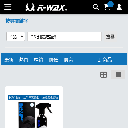
【CS 封體維護劑】搜尋結果 | K-WAX台灣汽車美容材料
搜尋關鍵字
搜尋
1 商品
最新
熱門
暢銷
價低
價高
長效1個月
上千車友激推!
頂級潤色滑順