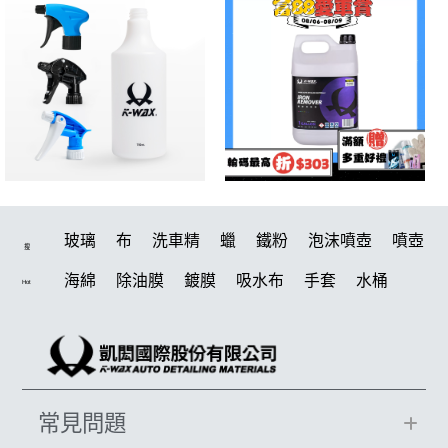
玻璃
布
洗車精
蠟
鐵粉
泡沫噴壺
噴壺
搜
海綿
除油膜
鍍膜
吸水布
手套
水桶
Hot
輪胎
打蠟機
風槍
拋光
電動
塑料
打蠟
除油墨
刷
鍍膜劑
油膜
洗車
羊毛
柏油
輪胎油
泡沫
汽車蠟推薦
綿
風
磁土
常見問題
美白
瓷土
萬用
清洗機
刷子
機車
蝌蚪