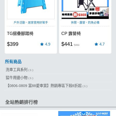
戶外活動、居家使用好幫手
休閒、露營、釣魚必備
TG摺疊腳踏椅
CP 露營椅
$399
$441
4.9
4.7
$490
所有商品
洗車工具系列
( 1 )
猛牛周邊小物
( 1 )
【0806-0809 富88愛車賞】熱銷專區下殺8折起
( 1 )
全站熱銷排行榜