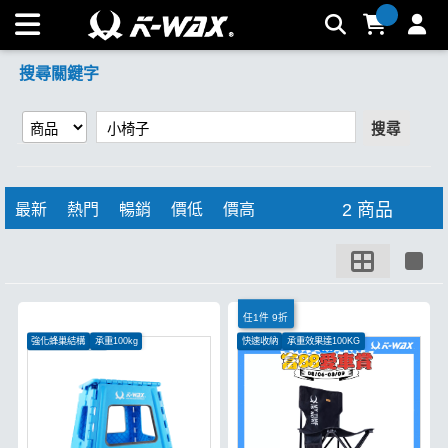
【小椅子】搜尋結果 | K-WAX台灣汽車美容材料
搜尋關鍵字
搜尋
2 商品
最新
熱門
暢銷
價低
價高
任1件 9折
強化蜂巢結構
承重100kg
快速收納
承重效果達100KG
薄窄身型不佔空間
側邊口袋設計