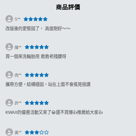
商品評價
S**
改版後的更堅固了， 高度剛好～～
陳**
買一個來洗輪胎用 救救老殘腰呀
肉**
攜帶方便，結構穩固，站在上面不會搖晃很讚
許**
KWAX的優惠活動又來了😀還不買爆👍推薦給大家👍
黃**