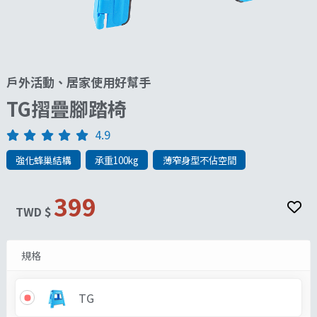
戶外活動、居家使用好幫手
TG摺疊腳踏椅
4.9
強化蜂巢結構
承重100kg
薄窄身型不佔空間
399
TWD $
規格
TG