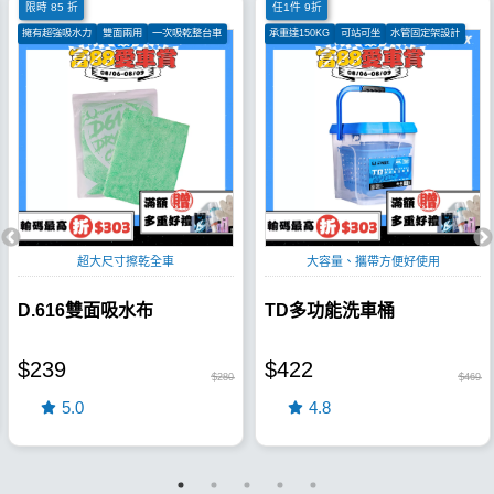
限時 85 折
任1件 9折
擁有超強吸水力
雙面兩用
一次吸乾整台車
承重達150KG
可站可坐
水管固定架設計
超大尺寸擦乾全車
大容量、攜帶方便好使用
D.616雙面吸水布
TD多功能洗車桶
$239
$422
$280
$469
5.0
4.8