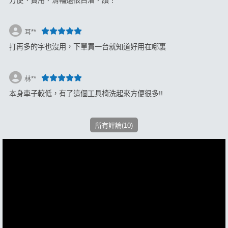
方便、實用，滑輪還很古溜，讚！
耳**
打再多的字也沒用，下單買一台就知道好用在哪裏
林**
本身車子較低，有了這個工具椅洗起來方便很多!!
所有評論(10)