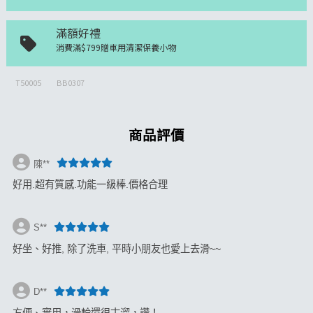
滿額好禮
消費滿$799贈車用清潔保養小物
T50005
BB0307
商品評價
陳**
好用.超有質感.功能一級棒.價格合理
S**
好坐、好推, 除了洗車, 平時小朋友也愛上去滑~~
D**