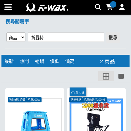
【折疊椅】搜尋結果 | K-WAX台灣汽車美容材料
搜尋關鍵字
搜尋
2 商品
最新
熱門
暢銷
價低
價高
任1件 9折
強化蜂巢結構
承重100kg
快速收納
承重效果達100KG
薄窄身型不佔空間
側邊口袋設計