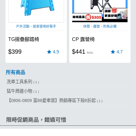
戶外活動、居家使用好幫手
休閒、露營、釣魚必備
TG摺疊腳踏椅
CP 露營椅
$399
$441
4.9
4.7
$490
所有商品
洗車工具系列
( 1 )
猛牛周邊小物
( 1 )
【0806-0809 富88愛車賞】熱銷專區下殺8折起
( 1 )
限時促銷商品，錯過可惜