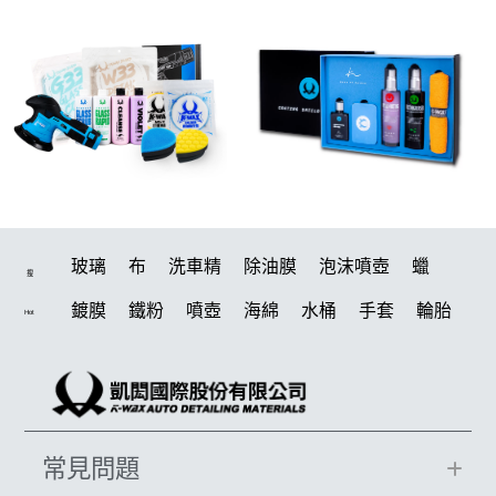
玻璃
布
洗車精
除油膜
泡沫噴壺
蠟
搜
鍍膜
鐵粉
噴壺
海綿
水桶
手套
輪胎
Hot
打蠟機
風槍
吸水布
油膜
泡沫
電動
鍍膜劑
打蠟棉
拋光
瓷土
機車
風
打蠟
磁土
D79
汽車蠟推薦
噴頭
收納
除油墨
常見問題
水痕
塑料
鞋
洗車
柏油
消光