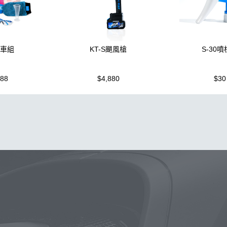
洗車組
KT-S颶風槍
S-30
988
$4,880
$30
噴壺
布
鍍膜
蠟
鐵粉
噴壺
海綿
油膜
打蠟機
D79
風
磁土
塑料
汽車蠟推薦
擦車布
機車
水
K-WAX EF電動泡沫噴壺
KT15
柏油
萬用
氣動 除油膜
水布推薦
新手洗車
防水鞋
皮革
k110
下蠟布
清潔
膏
露營椅
K40
拋光DIY
塑料鍍膜
KTZ
噴嘴
星
小烏龜
kc15
組
除蠟
S系列噴頭+800ML HDPE 瓶 S-
常見問題
聯絡K-WAX
購物說明
電話：03-2712899