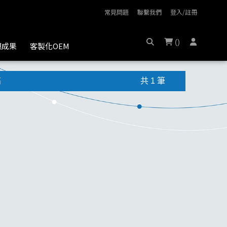
常見問題
聯繫我們
登入/註冊
(
)
膜成果
客製化OEM
高
共 1 筆