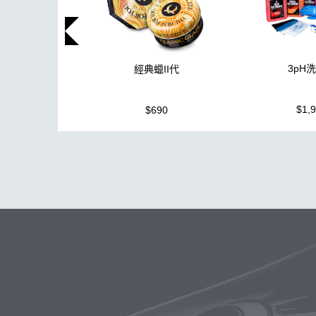
3pH
經典蠟II代
$1,
$690
玻璃
洗車精
除油膜
泡沫
搜
拋光
鍍膜劑
打蠟棉
噴頭
洗車機
水痕
收納
颶風
洗車
無線打蠟機
內裝
吸
玻璃鍍膜
蚊蟲
玻璃油膜去除
高壓
氣動
下蠟
傘
雅典
KC-15
香氛
打蠟機 充電座