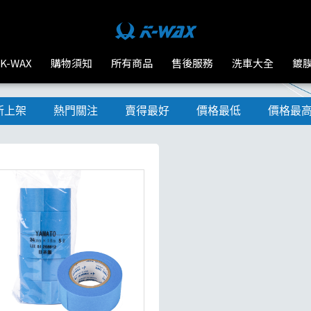
K-WAX
購物須知
所有商品
售後服務
洗車大全
鍍
新上架
熱門關注
賣得最好
價格最低
價格最