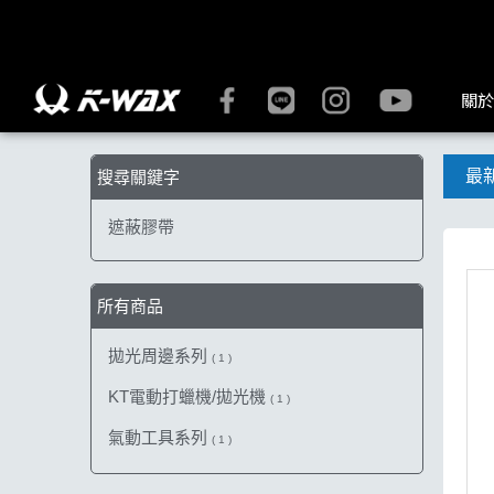
【遮蔽膠帶】搜尋結果 | K-WAX台灣汽車美容材料
關於
最
搜尋關鍵字
遮蔽膠帶
所有商品
拋光周邊系列
( 1 )
KT電動打蠟機/拋光機
( 1 )
氣動工具系列
( 1 )