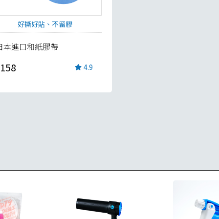
好撕好貼、不留膠
日本進口和紙膠帶
158
4.9