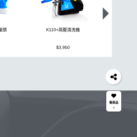
噴槍頭
K110+高壓清洗機
機車全套
$3,950
$1,499
泡沫
水桶
手套
輪胎
風槍
吸水布
電動
槍
鞋
泡沫噴壺推薦
臘
瓷土
輪胎油
打蠟
da機
刷子
細節刷
蝌蚪吸水布
瓶子
消光
颶風槍
點漆
W33
黏土
投射燈
提籃
看商品
0
空
洗車桶
噴
鋁圈鍍膜
泡沫壺
水斑
25噴
噴槍頭
去味
皮革清潔
洗車泡沫噴壺
合作廠商
關注K-WAX