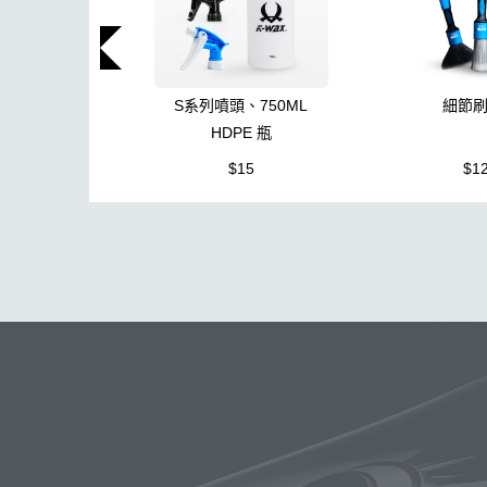
S系列噴頭、750ML
細節
HDPE 瓶
$15
$1
玻璃
布
洗車精
蠟
泡沫
搜
吸水布
打蠟棉
電動
除油
鞋
柏油
消光
無線打蠟機
洗車機
皮革
K40
細節刷
K-WAX EF電動泡沫噴壺
收納
萬用清潔劑
綿
無線
防水
S系列噴頭+800ML HDPE 瓶 S-