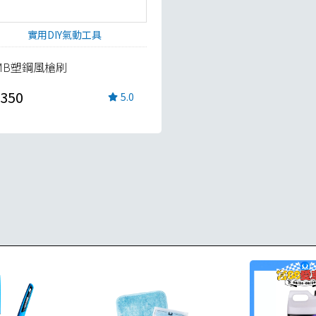
實用DIY氣動工具
MB塑鋼風槍刷
350
5.0