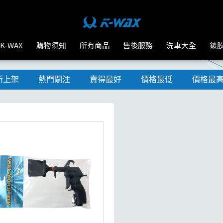
K-WAX
購物須知
所有商品
售後服務
洗車大全
鍍
新上架
熱門關注
賣得最好
價格最低
價格最