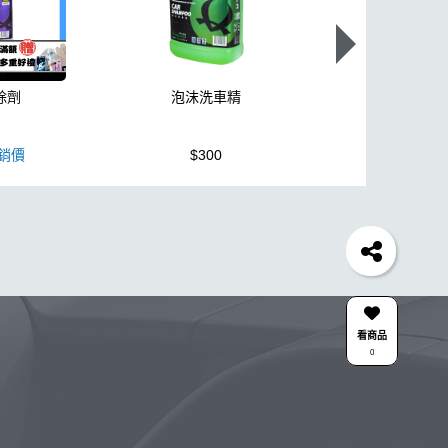
除劑
泡沫洗車精
K110+高壓
銷價
$300
$3,950
蠟機
風槍
輪胎
拋光
鍍膜劑
泡沫
油膜
機車
羊毛
泡沫噴壺推薦
吸水布推薦
美白
風
下蠟布
刷
玻璃鍍膜
玻璃油膜去除膏
清潔
颶風槍
除蠟
清潔蠟
看商品
0
KC-15
點漆
高壓清洗機
噴
DA機
壺
星空
露營椅
噴槍頭
合作廠商
關注K-WAX