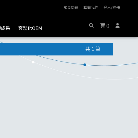
常見問題
聯繫我們
登入/註冊
(
)
膜成果
客製化OEM
高
共 1 筆