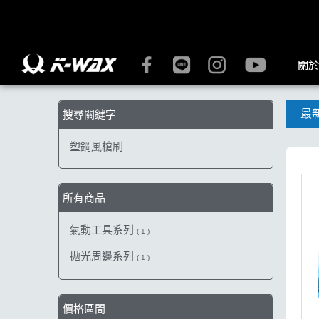
【塑鋼風槍刷】搜尋結果 | K-WAX台灣汽車美容材料
關於
最
搜尋關鍵字
塑鋼風槍刷
所有商品
氣動工具系列
( 1 )
拋光周邊系列
( 1 )
價格區間