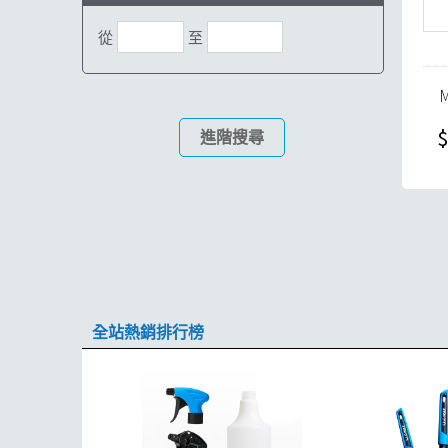
從
至
$
進階搜尋
全站熱銷排行榜