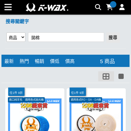
【拋棉】搜尋結果 | K-WAX台灣汽車美容材料
搜尋關鍵字
搜尋
5 商品
最新
熱門
暢銷
價低
價高
任1件 9折
任1件 9折
進口純羊毛
適用各式拋光機
適用各式RO、GA、DA機
適合各式角度切削
白色極軟如蛋糕
低中心斜切配重