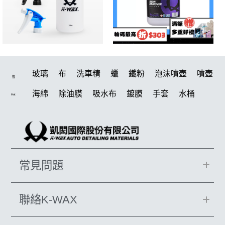
玻璃
布
洗車精
蠟
鐵粉
泡沫噴壺
噴壺
搜
海綿
除油膜
吸水布
鍍膜
手套
水桶
Hot
輪胎
打蠟機
拋光
風槍
塑料
打蠟
電動
刷
除油墨
鍍膜劑
油膜
洗車
柏油
輪胎油
泡沫
羊毛
汽車蠟推薦
綿
風
常見問題
磁土
美白
瓷土
萬用
刷子
機車
清洗機
K-WAX CS 封體維護劑 II代
噴頭
蝌蚪
消光
聯絡K-WAX
K40
泡沫噴壺推薦
無線打蠟機
打蠟棉