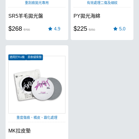
重刮痕拋光專用
有效處理二傷及細紋
SR5羊毛拋光盤
PY拋光海綿
$268
$225
4.9
5.0
$700
$250
適用於Ro機
柔軟緩衝墊
高級牛仔布製成
重度傷痕、橘皮、霧化處理
MK拉皮墊