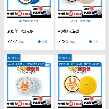
5 吋 重刮痕拋光專用
有效提升漆面亮度
SU5羊毛拋光盤
PW拋光海綿
$277
$225
5.0
5.0
$308
$250
任1件 9折
任1件 9折
100%純羊毛原皮
適合各式角度切削
適用於RO、GA、DA機
高回彈扎實海綿
適用於RO、DA機
散熱快速