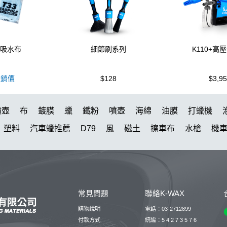
蚪吸水布
細節刷系列
K110+高
銷價
$128
$3,9
噴壺
布
鍍膜
蠟
鐵粉
噴壺
海綿
油膜
打蠟機
塑料
汽車蠟推薦
D79
風
磁土
擦車布
水槍
機
颶風
KT15
K-WAX EF電動泡沫噴壺
氣動 除油膜
萬用
水布
瓶子
消光
洗車
防水鞋
皮革
k110
下蠟布
油膜去除膏
露營椅
K40
kc15
組
除蠟
S系列噴頭+800
常見問題
聯絡K-WAX
洗車桶
噴
鋁圈鍍膜
泡沫壺
水斑
高壓
氣動
下
購物說明
電話：03-2712899
付款方式
統編：5 4 2 7 3 5 7 6