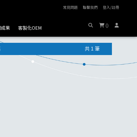
常見問題
聯繫我們
登入/註冊
(
)
膜成果
客製化OEM
高
共 1 筆