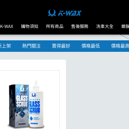
K-WAX
購物須知
所有商品
售後服務
洗車大全
鍍
新上架
熱門關注
賣得最好
價格最低
價格最