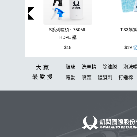
S系列噴頭、750ML
T.33蝌
HDPE 瓶
$15
$19
促
玻璃
洗車精
除油膜
泡沫
大家
最愛
搜
電動
噴頭
鍍膜劑
打蠟棉
打蠟
洗車機
水痕
柏油
da機
刷子
細節刷
蝌蚪吸
提籃
玻璃鍍膜
蚊蟲
玻璃
塑料鍍膜
KTZ
噴嘴
星空
玻璃油膜
清洗機
飛碟