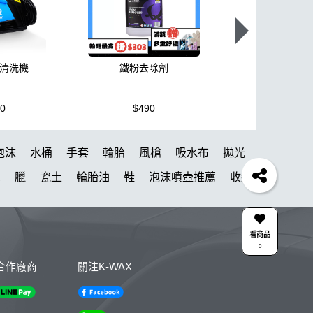
壓清洗機
鐵粉去除劑
泡沫洗車
50
$490
$300
泡沫
水桶
手套
輪胎
風槍
吸水布
拋光
車
臘
瓷土
輪胎油
鞋
泡沫噴壺推薦
收納
無線打蠟機
內裝
吸水布推薦
新手洗車
清潔
颶風槍
點漆
W33
黏土
投射燈
看商品
0
ML HDPE 瓶 S-25噴
噴槍頭
拋光DIY
合作廠商
關注K-WAX
蠟
傘
雅典
小烏龜
包膜維護
藍精靈
綿