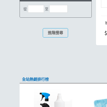
從
至
$
進階搜尋
全站熱銷排行榜