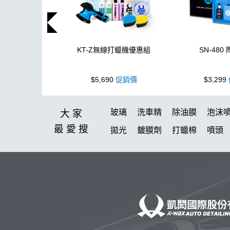
KT-Z無線打蠟機優惠組
SN-480
$5,690
促銷價
$3,299
玻璃
洗車精
除油膜
泡沫
大家
最愛
搜
拋光
鍍膜劑
打蠟棉
噴頭
洗車機
水痕
收納
颶風
洗車
無線打蠟機
內裝
吸
玻璃鍍膜
蚊蟲
玻璃油膜去除
高壓
氣動
下蠟
傘
雅典
KC-15
香氛
打蠟機 充電座