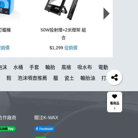
打蠟機
50W投射燈+2米燈架 組
L型3吋氣動
合
銷價
$1,299
促銷價
$1,099
促
泡沫
水桶
手套
輪胎
風槍
吸水布
電動
槍
鞋
泡沫噴壺推薦
臘
瓷土
輪胎油
打蠟
da機
刷子
細節刷
蝌蚪吸水布
瓶子
消光
颶風槍
點漆
W33
黏土
投射燈
提籃
看商品
0
空
洗車桶
噴
鋁圈鍍膜
泡沫壺
水斑
合作廠商
關注K-WAX
25噴
噴槍頭
去味
皮革清潔
洗車泡沫噴壺