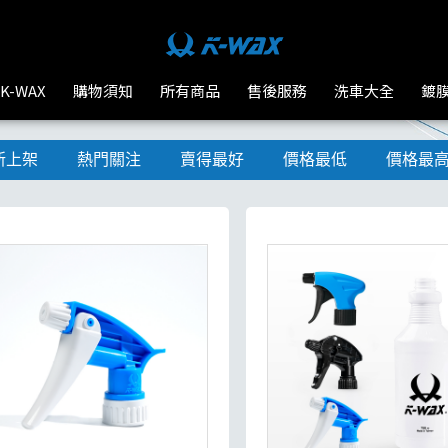
K-WAX
購物須知
所有商品
售後服務
洗車大全
鍍
新上架
熱門關注
賣得最好
價格最低
價格最