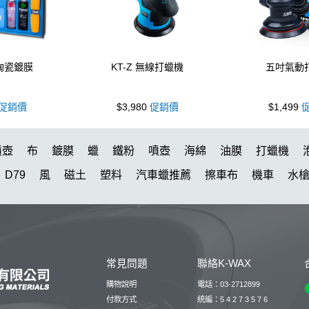
 陶瓷鍍膜
KT-Z 無線打蠟機
五吋氣動
促銷價
$3,980
促銷價
$1,499
促
噴壺
布
鍍膜
蠟
鐵粉
噴壺
海綿
油膜
打蠟機
D79
風
磁土
塑料
汽車蠟推薦
擦車布
機車
水
K-WAX EF電動泡沫噴壺
KT15
柏油
萬用
氣動 除油膜
水布推薦
新手洗車
防水鞋
皮革
k110
下蠟布
清潔
膏
露營椅
K40
拋光DIY
塑料鍍膜
KTZ
噴嘴
星
常見問題
聯絡K-WAX
小烏龜
kc15
組
除蠟
S系列噴頭+800ML HDPE 瓶 S-
購物說明
電話：03-2712899
付款方式
統編：5 4 2 7 3 5 7 6