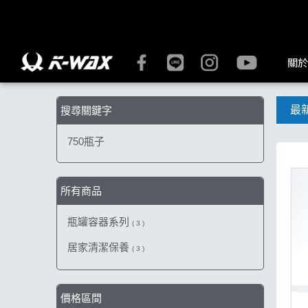
【750瓶子】搜尋結果 | K-WAX台灣汽車美容材料
關於
最
搜尋關鍵字
750瓶子
所有商品
瓶罐容器系列
( 3 )
居家清潔保養
( 3 )
價格區間