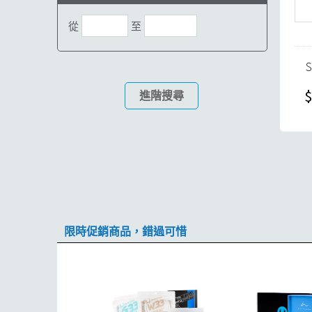
從
至
$
進階搜尋
限時促銷商品，錯過可惜