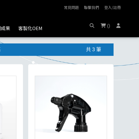
常見問題
聯繫我們
登入/註冊
(
)
膜成果
客製化OEM
高
共 3 筆