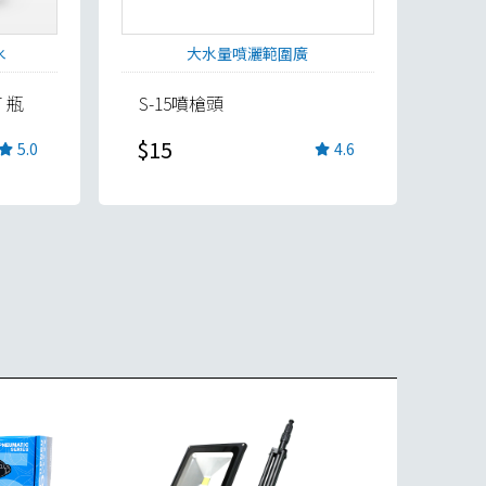
水
大水量噴灑範圍廣
T 瓶
S-15噴槍頭
$15
5.0
4.6