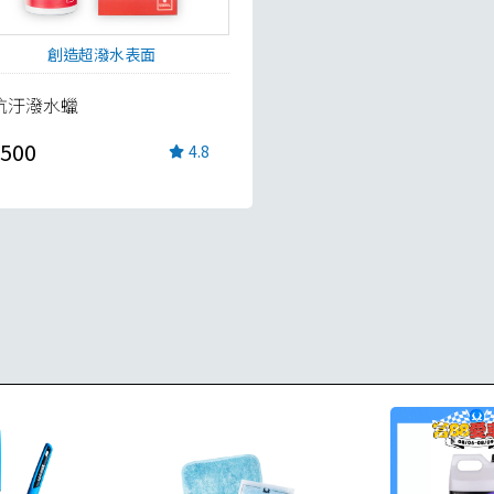
創造超潑水表面
抗汙潑水蠟
500
4.8