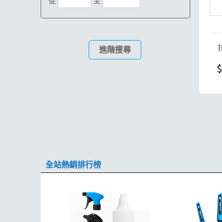
從
至
進階搜尋
$
全站熱銷排行榜