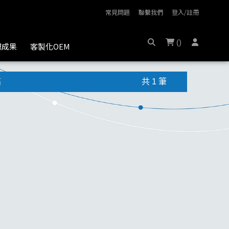
常見問題
聯繫我們
登入/註冊
(
)
膜成果
客製化OEM
高
共 1 筆