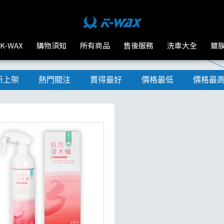
K-WAX
購物須知
所有商品
售後服務
洗車大全
鍍
新上架
熱門關注
賣得最好
價格最低
價格最