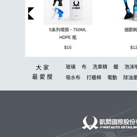
S系列噴頭、750ML
細節
HDPE 瓶
$15
$1
玻璃
布
洗車精
蠟
泡沫
大家
最愛
搜
吸水布
打蠟棉
電動
除油
鞋
柏油
消光
無線打蠟機
洗車機
皮革
K40
細節刷
K-WAX EF電動泡沫噴壺
收納
萬用清潔劑
綿
無線
防水
S系列噴頭+800ML HDPE 瓶 S-