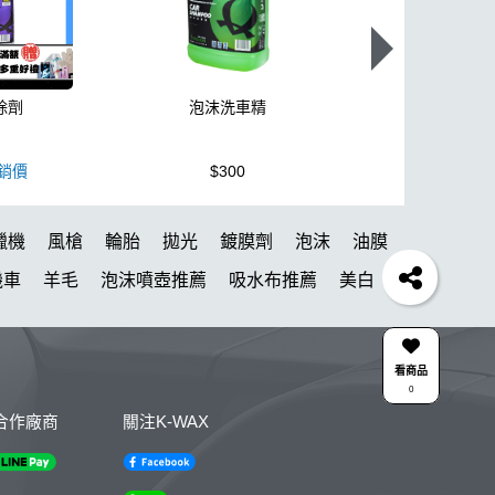
除劑
泡沫洗車精
K110+高壓
銷價
$300
$3,950
蠟機
風槍
輪胎
拋光
鍍膜劑
泡沫
油膜
機車
羊毛
泡沫噴壺推薦
吸水布推薦
美白
風
下蠟布
刷
玻璃鍍膜
玻璃油膜去除膏
清潔
颶風槍
除蠟
清潔蠟
看商品
0
KC-15
點漆
高壓清洗機
噴
DA機
合作廠商
關注K-WAX
壺
星空
露營椅
噴槍頭