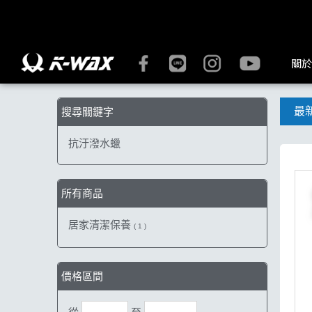
【抗汙潑水蠟】搜尋結果 | K-WAX台灣汽車美容材料
關於
最
搜尋關鍵字
抗汙潑水蠟
所有商品
居家清潔保養
( 1 )
價格區間