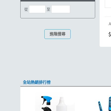
從
至
$
進階搜尋
全站熱銷排行榜