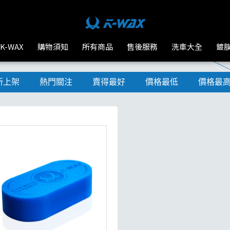
K-WAX
購物須知
所有商品
售後服務
洗車大全
鍍
新上架
熱門關注
賣得最好
價格最低
價格最