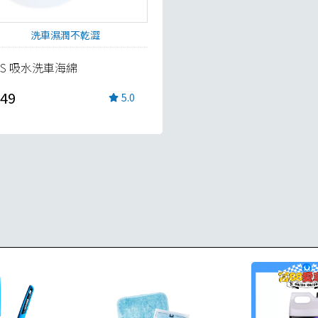
洗車濕潤不乾澀
AS 吸水洗車海綿
49
5.0