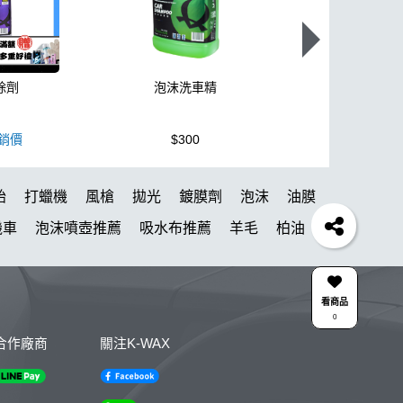
除劑
泡沫洗車精
K110+高壓
銷價
$300
$3,950
胎
打蠟機
風槍
拋光
鍍膜劑
泡沫
油膜
機車
泡沫噴壺推薦
吸水布推薦
羊毛
柏油
刷子
颶風
黏土
新手洗車
噴頭
N33
槍
蝌蚪吸水布
香氛
輪胎刷
ktz
內裝
看商品
0
潔劑
綿
無線
鋁圈鍍膜
KC-15
點漆
合作廠商
關注K-WAX
Y
擦車布
KT-Z
蚊蟲
下蠟
噴嘴
雨刷