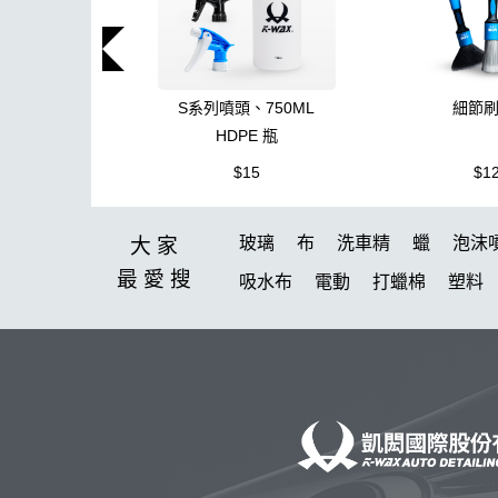
S系列噴頭、750ML
細節
HDPE 瓶
$15
$1
玻璃
布
洗車精
蠟
泡沫
大家
最愛
搜
吸水布
電動
打蠟棉
塑料
消光
美白
鞋
萬用
無線
清洗機
氣動 除油膜
刷
玻
水痕
清潔
颶風槍
除蠟
高壓清洗機
泡沫壺
星空
高壓
防水鞋
泡沫洗車精