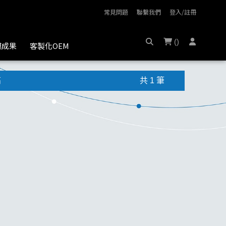
常見問題
聯繫我們
登入/註冊
(
)
膜成果
客製化OEM
高
共 1 筆