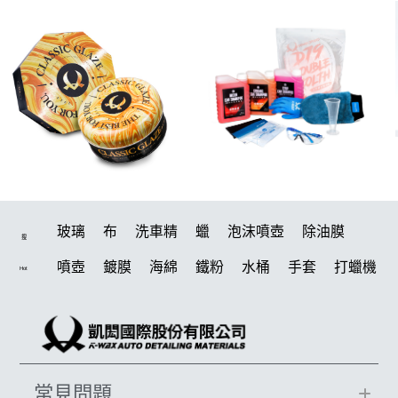
玻璃
布
洗車精
蠟
泡沫噴壺
除油膜
搜
噴壺
鍍膜
海綿
鐵粉
水桶
手套
打蠟機
Hot
風槍
輪胎
拋光
泡沫
鍍膜劑
油膜
吸水布
電動
打蠟棉
除油墨
塑料
瓷土
輪胎油
打蠟
汽車蠟推薦
磁土
風
機車
常見問題