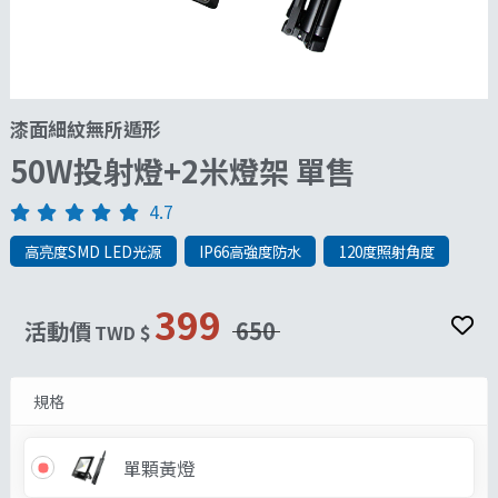
漆面細紋無所遁形
50W投射燈+2米燈架 單售
4.7
高亮度SMD LED光源
IP66高強度防水
120度照射角度
399
活動價
650
TWD $
規格
單顆黃燈