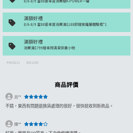
8/6-8/9 富88愛車賞消費贈K-POWER一罐
滿額好禮
8/6-8/9 富88愛車賞消費滿$188即贈紫羅蘭體驗瓶*1
滿額好禮
消費滿$799贈車用清潔保養小物
PN30211
BB1209
商品評價
呂**
不錯，東西有問題退換貨處理的很好，很快就收到新商品。
陳**