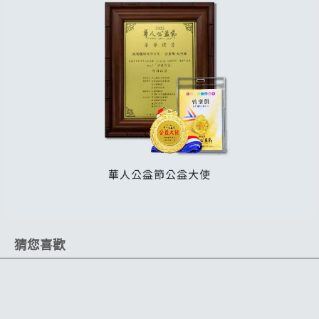
猜您喜歡
任1件 9折
台灣製造
聯名T-Shirt
超大容量
內外可置物
耐重耐磨