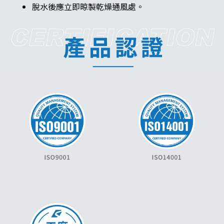
脫水後應立即晾製乾燥通風處。