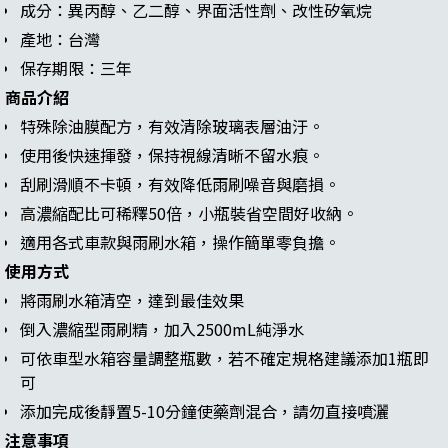
成分：異丙醇、乙二醇、界面活性劑、改性矽氧烷
產地：台灣
保存期限：三年
商品介紹
特殊除油膜配方，有效清除玻璃表層油汙。
使用後快速揮發，保持視線清晰不留水痕。
刮刷滑順不卡頓，有效降低雨刷噪音與磨損。
高濃縮配比可稀釋50倍，小瓶裝省空間好收納。
適用各式車款與雨刷水箱，操作簡單零負擔。
使用方式
將雨刷水箱清空，達到最佳效果
倒入濃縮型雨刷精，加入2500mL純淨水
可依車型水箱容量調整瓶數，若不確定規格建議添加1瓶即
可
添加完成後靜置5-10分鐘使藥劑混合，請勿直接噴灑
注意事項