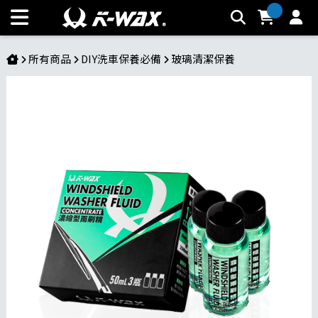
【濃縮型雨刷精】快速除油膜，50倍高濃縮配比，汽車玻璃清
潔不留水痕 | K-WAX台灣汽車美容材料
所有商品
DIY洗車保養必備
玻璃清潔保養