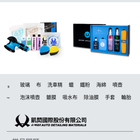
玻璃
布
洗車精
蠟
鐵粉
海綿
噴壺
搜
泡沫噴壺
鍍膜
吸水布
除油膜
手套
輪胎
Hot
水桶
打蠟機
風槍
刷
打蠟
電動
除油墨
洗車
美白
鍍膜劑
油膜
拋光
塑料
汽車蠟推薦
輪胎油
柏油
蝌蚪
泡沫
羊毛