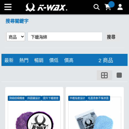
【下蠟海綿】搜尋結果 | K-WAX台灣汽車美容材料
搜尋關鍵字
搜尋
2 商品
最新
熱門
暢銷
價低
價高
頂級超細纖維
斜圓邊設計
提升下蠟速度
半截指套設計
毛面柔軟不傷漆面
隨戴即用