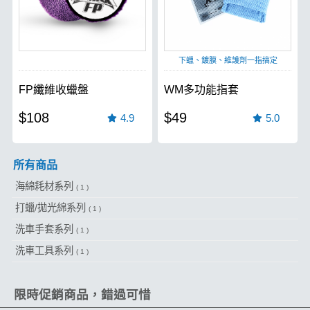
下蠟、鍍膜、維護劑一指搞定
FP纖維收蠟盤
WM多功能指套
$108
$49
4.9
5.0
所有商品
海綿耗材系列
( 1 )
打蠟/拋光綿系列
( 1 )
洗車手套系列
( 1 )
洗車工具系列
( 1 )
限時促銷商品，錯過可惜