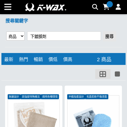
【下鍍膜劑】搜尋結果 | K-WAX台灣汽車美容材料
搜尋關鍵字
搜尋
2 商品
最新
熱門
暢銷
價低
價高
無邊設計
高強度特殊織法
適用各種環境
半截指套設計
毛面柔軟不傷漆面
隨戴即用