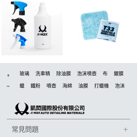
玻璃
洗車精
除油膜
泡沫噴壺
布
鍍膜
搜
蠟
鐵粉
噴壺
海綿
油膜
打蠟機
泡沫
Hot
水桶
手套
輪胎
風槍
吸水布
拋光
電動
噴頭
鍍膜劑
打蠟棉
塑料
汽車蠟推薦
D79
風
磁土
擦車布
水槍
機車
臘
瓷土
常見問題
輪胎油
鞋
泡沫噴壺推薦
收納
打蠟
洗車機