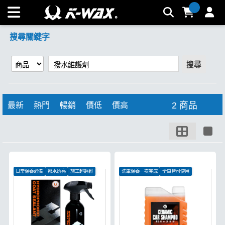
【撥水維護劑】搜尋結果 | K-WAX台灣汽車美容材料
搜尋關鍵字
搜尋
2 商品
最新
熱門
暢銷
價低
價高
日常保養必備
撥水透亮
施工超輕鬆
洗車保養一次完成
全車皆可使用
有效形成保護層