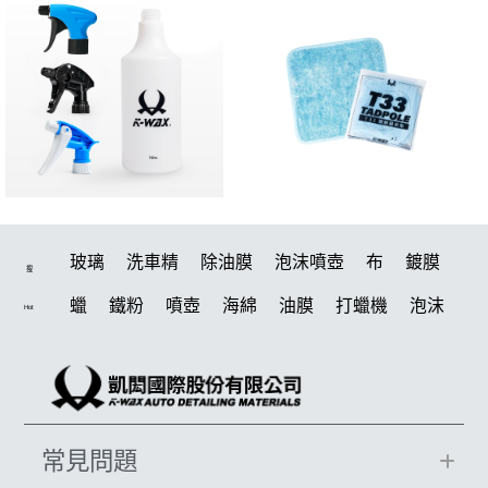
玻璃
洗車精
除油膜
泡沫噴壺
布
鍍膜
搜
蠟
鐵粉
噴壺
海綿
油膜
打蠟機
泡沫
Hot
水桶
手套
輪胎
風槍
吸水布
拋光
電動
噴頭
鍍膜劑
打蠟棉
磁土
汽車蠟推薦
塑料
D79
風
擦車布
水槍
機車
瓷土
臘
常見問題
輪胎油
鞋
泡沫噴壺推薦
水痕
收納
打蠟