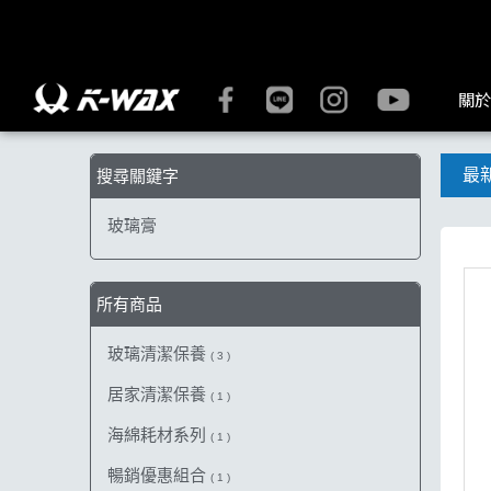
【玻璃膏】搜尋結果 | K-WAX台灣汽車美容材料
關於
最
搜尋關鍵字
玻璃膏
所有商品
玻璃清潔保養
( 3 )
居家清潔保養
( 1 )
海綿耗材系列
( 1 )
暢銷優惠組合
( 1 )