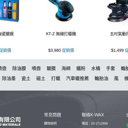
 陶瓷鍍膜
KT-Z 無線打蠟機
五吋氣動
促銷價
$3,980
促銷價
$1,499
促
噴壺
除油膜
噴壺
鍍膜
海綿
鐵粉
水桶
手套
輪
除油墨
瓷土
磁土
打蠟
汽車蠟推薦
輪胎油
風
打蠟機
洗車
臘
瓶子
下蠟布
紫羅蘭
KT15
蝌蚪
璃鍍膜
玻璃油膜去除膏
洗車機
皮革
K40
細節刷
水
清潔蠟
K-WAX EF電動泡沫噴壺
收納
噴
DA機
萬用清
常見問題
聯絡K-WAX
露營椅
噴槍頭
S系列噴頭+800ML HDPE 瓶 S-25噴
拋光DI
購物說明
電話：03-2712899