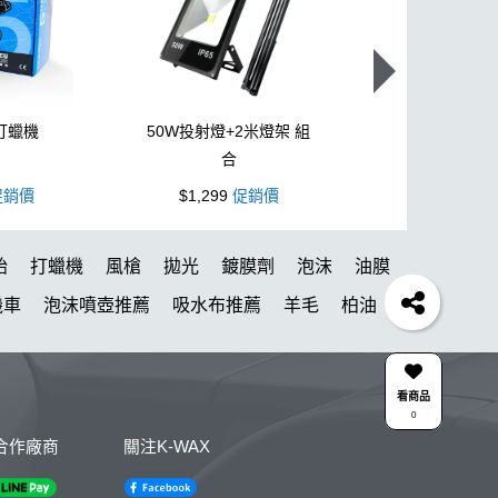
打蠟機
50W投射燈+2米燈架 組
L型3吋氣動
合
銷價
$1,299
促銷價
$1,099
促
胎
打蠟機
風槍
拋光
鍍膜劑
泡沫
油膜
機車
泡沫噴壺推薦
吸水布推薦
羊毛
柏油
刷子
颶風
黏土
新手洗車
噴頭
N33
槍
蝌蚪吸水布
香氛
輪胎刷
ktz
內裝
看商品
0
潔劑
綿
無線
鋁圈鍍膜
KC-15
點漆
合作廠商
關注K-WAX
Y
擦車布
KT-Z
蚊蟲
下蠟
噴嘴
雨刷