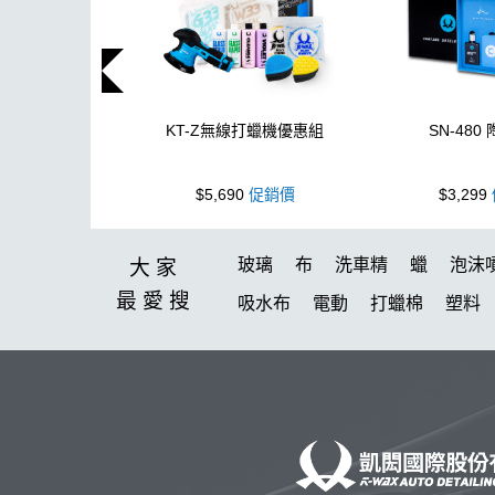
KT-Z無線打蠟機優惠組
SN-480
$5,690
促銷價
$3,299
玻璃
布
洗車精
蠟
泡沫
大家
最愛
搜
吸水布
電動
打蠟棉
塑料
消光
美白
鞋
萬用
無線
清洗機
氣動 除油膜
刷
玻
水痕
清潔
颶風槍
除蠟
高壓清洗機
泡沫壺
星空