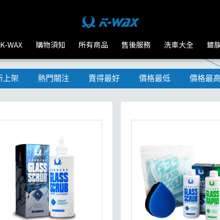
K-WAX
購物須知
所有商品
售後服務
洗車大全
鍍
新上架
熱門關注
賣得最好
價格最低
價格最