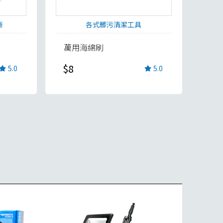
晰
各式髒污清潔工具
萬用海綿刷
$8
5.0
5.0