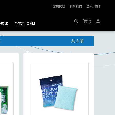
常見問題
聯繫我們
登入/註冊
(
)
膜成果
客製化OEM
高
共 3 筆