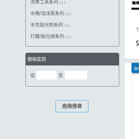
洗車工具系列
( 1 )
水桶/泡沫壺系列
( 1 )
水性拋光劑系列
( 1 )
打蠟/拋光綿系列
( 1 )
$
價格區間
限時
從
至
進階搜尋