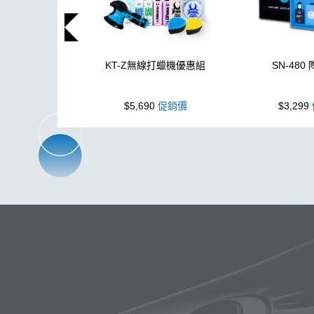
KT-Z無線打蠟機優惠組
SN-480
$5,690
促銷價
$3,299
玻璃
布
洗車精
蠟
泡沫
搜
吸水布
打蠟棉
電動
除油
消光
美白
鞋
無線打蠟機
K40
細節刷
水槍
黏土
蝌蚪吸水布
香氛
輪胎刷
k
鋁圈鍍膜
泡沫洗車精
洗車桶
拋光DIY
擦車布
KT-Z
蚊