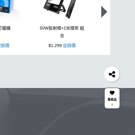
打蠟機
50W投射燈+2米燈架 組
L型3吋氣動
合
銷價
$1,299
促銷價
$1,099
促
胎
打蠟機
風槍
拋光
鍍膜劑
泡沫
油膜
機車
羊毛
泡沫噴壺推薦
吸水布推薦
柏油
羅蘭
KT15
玻璃油膜去除膏
洗車機
皮革
清潔蠟
K-WAX EF電動泡沫噴壺
收納
看商品
0
壓清洗機
噴
DA機
萬用清潔劑
綿
無線
槍頭
S系列噴頭+800ML HDPE 瓶 S-25噴
合作廠商
關注K-WAX