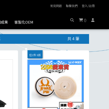
常見問題
聯繫我們
登入/註冊
(
)
膜成果
客製化OEM
高
共 4 筆
任1件 9折