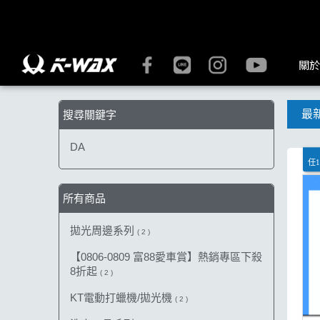
【DA】搜尋結果 | K-WAX台灣汽車美容材料
關於
最
搜尋關鍵字
DA
任1
所有商品
拋光周邊系列
( 2 )
【0806-0809 富88愛車賞】熱銷專區下殺
8折起
( 2 )
KT電動打蠟機/拋光機
( 2 )