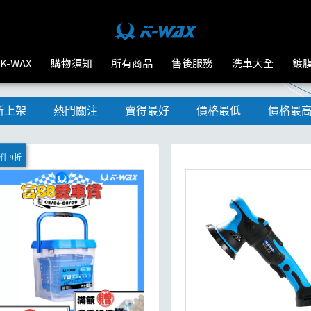
K-WAX
購物須知
所有商品
售後服務
洗車大全
鍍
新上架
熱門關注
賣得最好
價格最低
價格最
件 9折