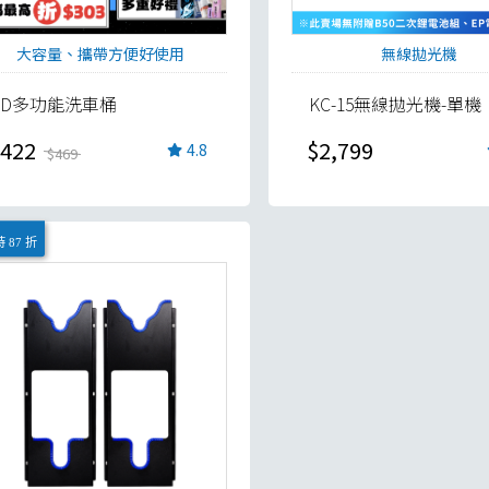
大容量、攜帶方便好使用
無線拋光機
TD多功能洗車桶
KC-15無線拋光機-單機
422
$2,799
4.8
$469
 87 折