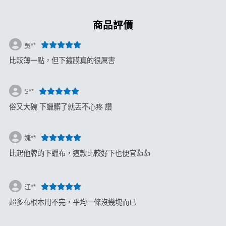
商品評價
吳**
比較薄一點，但下鍍膜真的很厲害
S**
俗又大碗 下蠟髒了就丟不心疼 讚
婕**
比起他牌的下蠟布，這款比較好下也便宜👍👍
江**
超多布根本用不完，平均一條沒幾塊而已