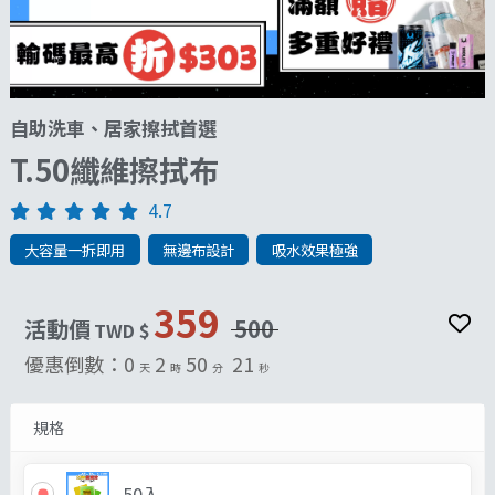
自助洗車、居家擦拭首選
T.50纖維擦拭布
4.7
大容量一拆即用
無邊布設計
吸水效果極強
359
活動價
500
TWD $
優惠倒數：
0
2
50
19
天
時
分
秒
規格
50入