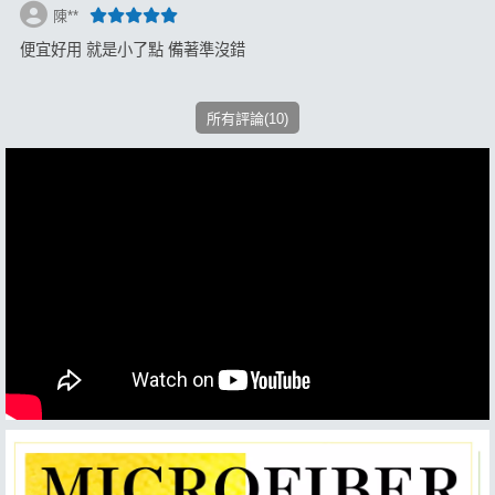
陳**
便宜好用 就是小了點 備著準沒錯
所有評論(10)