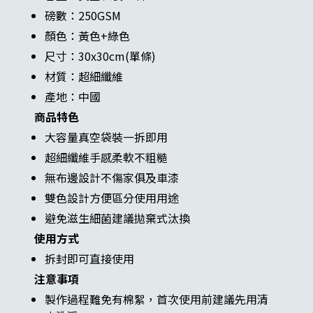
磅數：250GSM
顏色：黃色+綠色
尺寸：30x30cm(單條)
材質：超細纖維
產地：中國
商品特色
大容量真空袋裝一拆即用
超細纖維手感柔軟不粗糙
無布邊設計不傷家俱及車漆
雙色設計方便區分使用用途
避免滋生細菌建議拋棄式汰換
使用方式
拆封即可直接使用
注意事項
製作過程難免有棉絮，首次使用前建議先用清