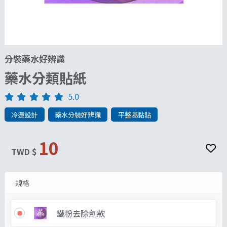
分裝藥水好辨識
藥水分類貼紙
5.0
冷燙設計
藥水分裝好辨識
平整易黏貼
10
TWD $
規格
鐵粉去除劑款