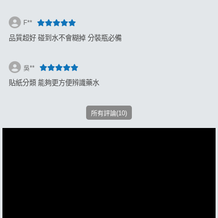
F**
品質超好 碰到水不會糊掉 分裝瓶必備
吳**
貼紙分類 能夠更方便辨識藥水
所有評論(10)