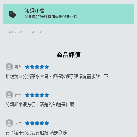
滿額好禮
消費滿$799贈車用清潔保養小物
U43120005
BB0937
商品評價
憲**
雖然氣味分辨藥水容易，但裸裝罐子建議有需求貼一下
蕭**
分類起來很方便，清楚的知道是什麼
阿**
買了罐子必須要買貼紙 清楚分辨