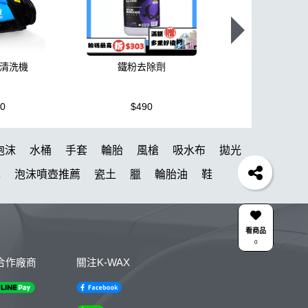
壓清洗機
鐵粉去除劑
泡沫洗車
50
$490
$300
泡沫
水桶
手套
輪胎
風槍
吸水布
拋光
車
泡沫噴壺推薦
瓷土
臘
輪胎油
鞋
萬用
蝌蚪吸水布
瓶子
消光
洗車
k110
皮革
下蠟布
黏土
投射燈
提籃
看商品
0
噴
泡沫壺
水斑
高壓
氣動
傘
雅典
合作廠商
關注K-WAX
塑料鍍膜
KTZ
噴嘴
新手洗車組
3000