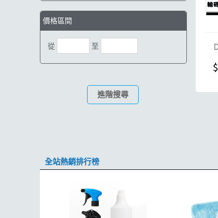
價格區間
從
至
$
進階搜尋
全站熱銷排行榜