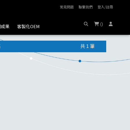
常見問題
聯繫我們
登入/註冊
(
)
膜成果
客製化OEM
高
共 1 筆