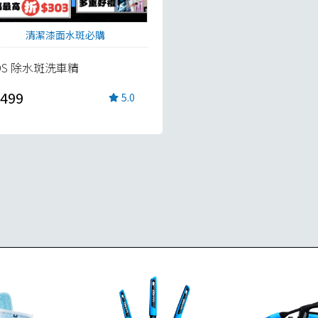
清潔漆面水斑必購
DS 除水斑洗車精
499
5.0