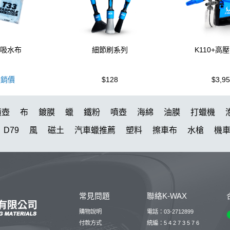
蚪吸水布
細節刷系列
K110+高
銷價
$128
$3,9
噴壺
布
鍍膜
蠟
鐵粉
噴壺
海綿
油膜
打蠟機
D79
風
磁土
汽車蠟推薦
塑料
擦車布
水槍
機
KT15
K-WAX EF電動泡沫噴壺
柏油
颶風
氣動 除油膜
新手洗車
da機
刷子
細節刷
清潔
颶風槍
防水鞋
膏
露營椅
K40
點漆
W33
星空
洗車桶
鋁圈鍍膜
常見問題
聯絡K-WAX
列噴頭+800ML HDPE 瓶 S-25噴
除蠟
噴槍頭
拋光DIY
購物說明
電話：03-2712899
付款方式
統編：5 4 2 7 3 5 7 6