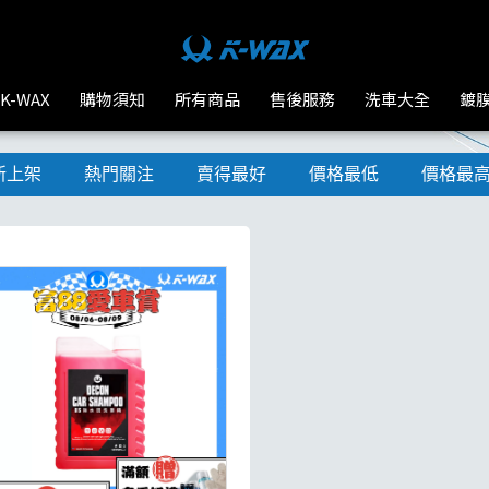
K-WAX
購物須知
所有商品
售後服務
洗車大全
鍍
新上架
熱門關注
賣得最好
價格最低
價格最