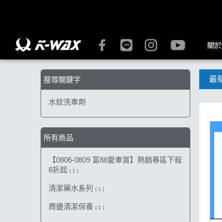
【水紋洗車劑】搜尋結果 | K-WAX台灣汽車美容材料
關於
最
搜尋關鍵字
水紋洗車劑
所有商品
【0806-0809 富88愛車賞】熱銷專區下殺
8折起
( 1 )
清潔藥水系列
( 1 )
周邊清潔保養
( 1 )