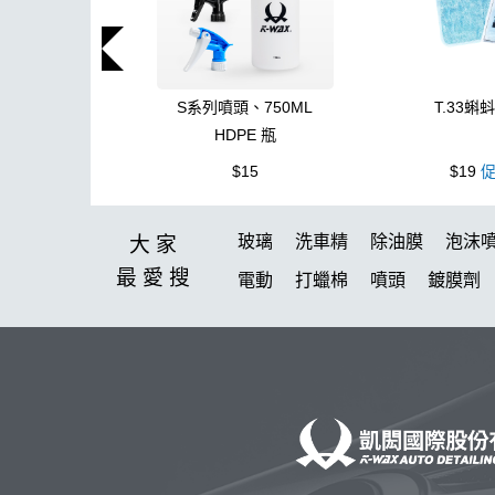
S系列噴頭、750ML
T.33蝌
HDPE 瓶
$15
$19
促
玻璃
洗車精
除油膜
泡沫
大家
最愛
搜
電動
打蠟棉
噴頭
鍍膜劑
洗車機
水痕
收納
打蠟
無線打蠟機
內裝
吸水布推薦
玻璃鍍膜
蚊蟲
玻璃油膜去除
下蠟
小烏龜
kc15
組
S系
晨息
能量
桶
紫羅蘭