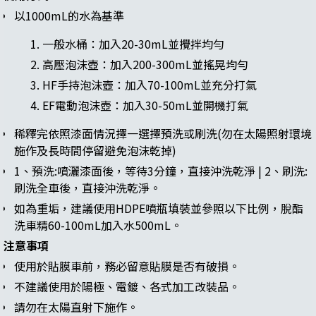
以1000mL的水為基準
一般水桶：加入20-30mL並攪拌均勻
高壓泡沫壺：加入200-300mL並搖晃均勻
HF手持泡沫壺：加入70-100mL並充分打氣
EF電動泡沫壺：加入30-50mL並開機打氣
稀釋完依照漆面情況擇一選擇預洗或刷洗(勿在太陽照射環境
施作及長時間停留避免泡沫乾掉)
1、預洗:噴灑漆面後，等待3分鐘，直接沖洗乾淨 | 2、刷洗:
刷洗全車後，直接沖洗乾淨。
如為重垢，建議使用HDPE噴瓶填裝並參照以下比例，脫酯
洗車精60-100mL加入水500mL。
注意事項
使用於貼膜車前，務必留意貼膜是否有破損。
不建議使用於陽極、電鍍、各式加工改裝品。
請勿在太陽直射下施作。