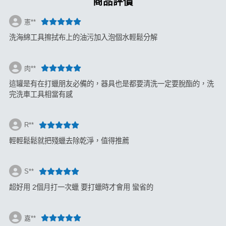
商品評價
憲**
洗海綿工具擦拭布上的油污加入泡個水輕鬆分解
肉**
這罐是有在打蠟朋友必備的，器具也是都要清洗一定要脫酯的，洗
完洗車工具相當有感
R**
輕輕鬆鬆就把殘蠟去除乾淨，值得推薦
S**
超好用 2個月打一次蠟 要打蠟時才會用 蠻省的
嘉**