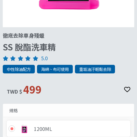
徹底去除車身殘蠟
SS 脫酯洗車精
5.0
中性除油配方
海綿、布可使用
重垢油汙輕鬆去除
499
TWD $
規格
1200ML