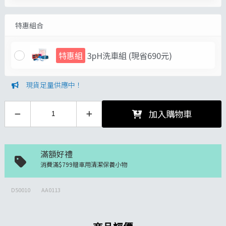
特惠組合
特惠組
3pH洗車組
(現省690元)
現貨足量供應中！
加入購物車
滿額好禮
消費滿$799贈車用清潔保養小物
D50010
AA0113