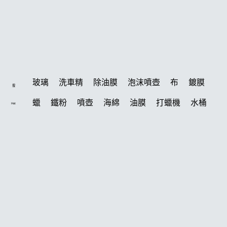
玻璃
洗車精
除油膜
泡沫噴壺
布
鍍膜
搜
蠟
鐵粉
噴壺
海綿
油膜
打蠟機
水桶
Hot
泡沫
手套
輪胎
吸水布
風槍
拋光
電動
打蠟棉
噴頭
鍍膜劑
風
磁土
塑料
汽車蠟推薦
D79
擦車布
水槍
機車
臘
瓷土
輪胎油
鞋
泡沫噴壺推薦
水痕
收納
常見問題
打蠟
洗車機
K-WAX EF電動泡沫噴壺
KT15
聯絡K-WAX
柏油
颶風
氣動 除油膜
萬用
消光
洗車