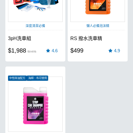
深度清潔必備
懶人必備泡沫精
3pH洗車組
RS 撥水洗車精
$1,988
$499
4.6
4.9
$2,678
中性除油配方
海綿、布可使用
重垢油汙輕鬆去除