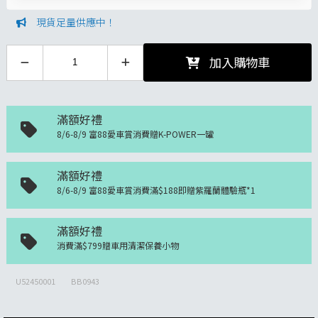
現貨足量供應中！
加入購物車
滿額好禮
8/6-8/9 富88愛車賞消費贈K-POWER一罐
滿額好禮
8/6-8/9 富88愛車賞消費滿$188即贈紫羅蘭體驗瓶*1
滿額好禮
消費滿$799贈車用清潔保養小物
U52450001
BB0943