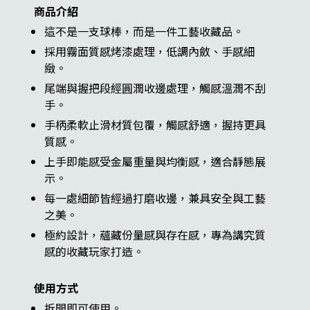
商品介紹
這不是一支球棒，而是一件工藝收藏品。
採用霧面質感烤漆處理，低調內斂、手感細
緻。
尾端與握把段經圓潤收邊處理，觸感溫潤不刮
手。
手柄柔軟止滑材質包覆，觸感舒適，握持更具
質感。
上手即能感受金屬重量與均衡感，適合靜態展
示。
每一處細節皆經過打磨收邊，兼具安全與工藝
之美。
極約設計，蘊藏份量感與存在感，專為講究質
感的收藏玩家打造。
使用方式
拆開即可使用。