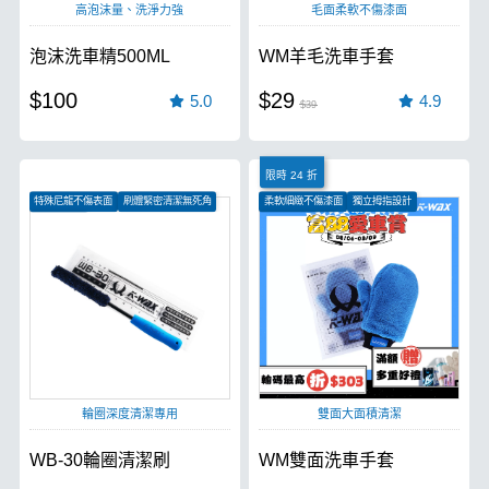
高泡沫量、洗淨力強
毛面柔軟不傷漆面
泡沫洗車精500ML
WM羊毛洗車手套
$100
$29
5.0
4.9
$39
限時 24 折
特殊尼龍不傷表面
刷體緊密清潔無死角
柔軟細緻不傷漆面
獨立拇指設計
絕佳清潔力
各式材質皆可用
輪圈深度清潔專用
雙面大面積清潔
WB-30輪圈清潔刷
WM雙面洗車手套