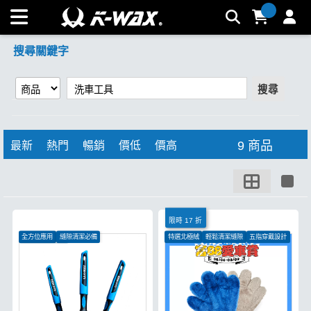
【洗車工具】搜尋結果 | K-WAX台灣汽車美容材料
搜尋關鍵字
搜尋
9 商品
最新
熱門
暢銷
價低
價高
限時 17 折
全方位應用
縫隙清潔必備
特選北極絨
輕鬆清潔縫隙
五指穿戴設計
抗酸鹼不易炸毛