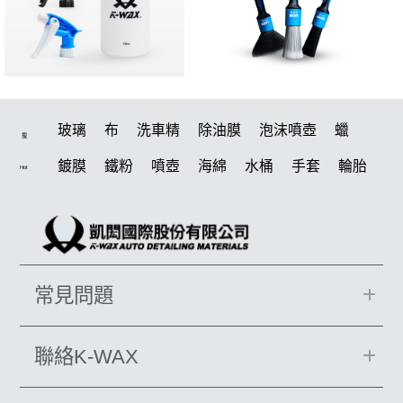
玻璃
布
洗車精
除油膜
泡沫噴壺
蠟
搜
鍍膜
鐵粉
噴壺
海綿
水桶
手套
輪胎
Hot
打蠟機
風槍
吸水布
油膜
泡沫
電動
鍍膜劑
打蠟棉
拋光
瓷土
機車
風
打蠟
磁土
D79
汽車蠟推薦
噴頭
收納
除油墨
常見問題
水痕
塑料
鞋
洗車
柏油
消光
泡沫噴壺推薦
輪胎油
臘
水槍
萬用
KT15
聯絡K-WAX
羊毛
颶風
洗車機
刷子
氣動 除油膜