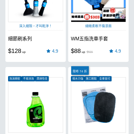
深入縫隙，才叫乾淨！
細緻柔軟不傷漆面
細節刷系列
WM五指洗車手套
$128
$88
4.9
4.9
$520
限時 74 折
泡沫綿密
不易消泡
潤滑性佳
吸水力強
施工輕鬆
全車皆可