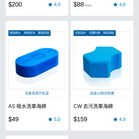
$200
$88
4.9
4.8
$360
極強吸水
綿密起泡
握感舒適
切割設計
包覆砂礫
降低細紋
洗車濕潤不乾澀
高達10條切割槽
AS 吸水洗車海綿
CW 去污洗車海綿
$49
$159
5.0
4.9