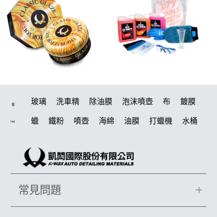
玻璃
洗車精
除油膜
泡沫噴壺
布
鍍膜
搜
蠟
鐵粉
噴壺
海綿
油膜
打蠟機
水桶
Hot
泡沫
手套
輪胎
吸水布
風槍
拋光
電動
打蠟棉
噴頭
鍍膜劑
風
磁土
汽車蠟推薦
塑料
D79
擦車布
水槍
機車
臘
瓷土
常見問題
輪胎油
鞋
泡沫噴壺推薦
水痕
收納
打蠟