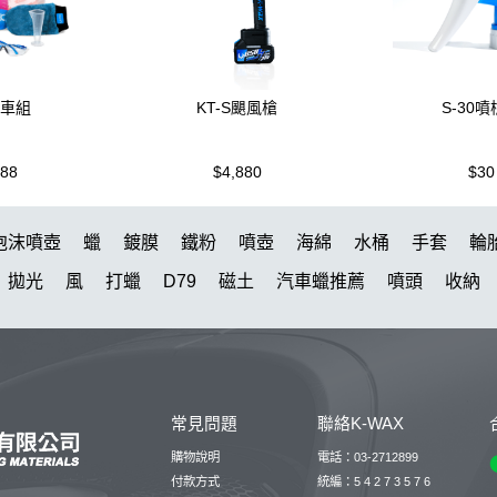
洗車組
KT-S颶風槍
S-30
988
$4,880
$30
泡沫噴壺
蠟
鍍膜
鐵粉
噴壺
海綿
水桶
手套
輪
拋光
風
打蠟
D79
磁土
汽車蠟推薦
噴頭
收納
臘
水槍
萬用
KT15
羊毛
颶風
洗車機
刷子
氣
蝌蚪吸水布
皮革
細節刷
玻璃鍍膜
吸水布推薦
kc15
噴
露營椅
蝌蚪
點漆
內裝
香氛
紫羅蘭
W33
常見問題
聯絡K-WAX
S系列噴頭+800ML HDPE 瓶 S-25噴
擦車布
雅典
星空
購物說明
電話：03-2712899
能量
付款方式
統編：5 4 2 7 3 5 7 6