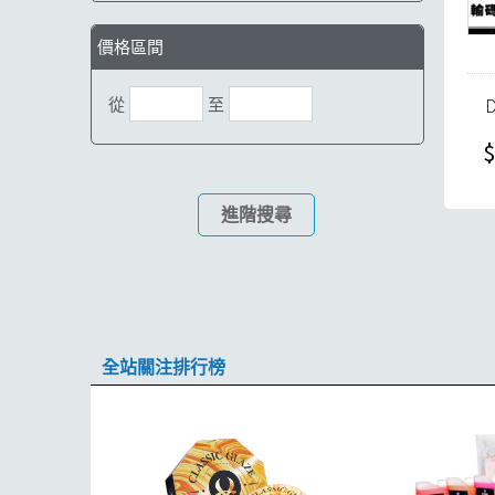
價格區間
從
至
$
進階搜尋
全站關注排行榜