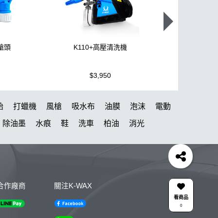
噴槍頭
K110+高壓清洗機
機車全套
$3,950
$1,499
胎
打蠟機
風槍
吸水布
油膜
泡沫
電動
除油墨
水痕
鞋
洗車
柏油
消光
動 除油膜
下蠟布
瓶子
颶風槍
K40
清潔
防水鞋
k110
KTZ
泡沫壺
N33
K-WAX EF電動泡沫噴壺
KC-15
高壓清洗機
合作廠商
關注K-WAX
組
拋光DIY
新手洗車組
傘
Kt-z
氣動
看商品
0