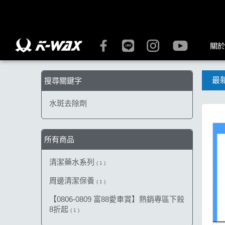
【水斑去除劑】搜尋結果 | K-WAX台灣汽車美容材料
關於
最
搜尋關鍵字
水斑去除劑
所有商品
清潔藥水系列
( 1 )
周邊清潔保養
( 1 )
【0806-0809 富88愛車賞】熱銷專區下殺
8折起
( 1 )