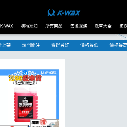
K-WAX
購物須知
所有商品
售後服務
洗車大全
鍍
新上架
熱門關注
賣得最好
價格最低
價格最