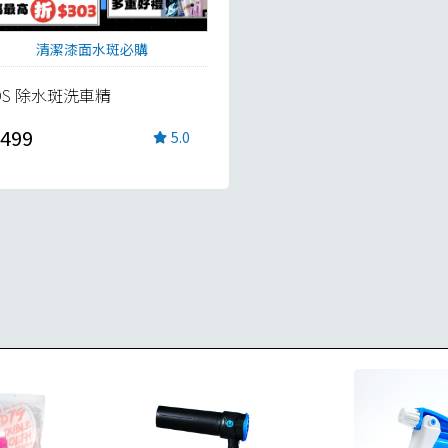
清潔漆面水斑必購
DS 除水斑洗車精
499
5.0