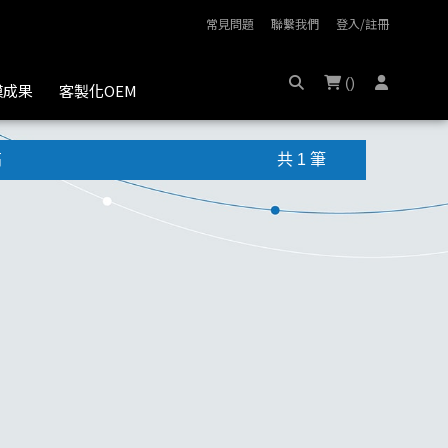
常見問題
聯繫我們
登入/註冊
(
)
膜成果
客製化OEM
高
共 1 筆