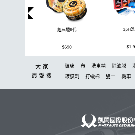
3pH
經典蠟II代
$1,
$690
玻璃
布
洗車精
除油膜
大家
最愛
搜
鍍膜劑
打蠟棉
瓷土
機車
泡沫噴壺推薦
輪胎油
塑料
新手洗車
無線打蠟機
美白
蚊蟲
DA機
玻璃油膜去除膏
投射燈
提籃
黏土
清洗機
萬用清潔劑
鋁圈鍍膜
洗車桶