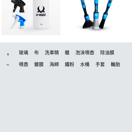
玻璃
布
洗車精
蠟
泡沫噴壺
除油膜
搜
噴壺
鍍膜
海綿
鐵粉
水桶
手套
輪胎
Hot
打蠟機
風槍
拋光
鍍膜劑
泡沫
油膜
吸水布
打蠟棉
電動
除油墨
塑料
瓷土
打蠟
汽車蠟推薦
磁土
輪胎油
風
機車
羊毛
泡沫噴壺推薦
吸水布推薦
柏油
消光
常見問題
美白
鞋
無線打蠟機
洗車
萬用
臘
瓶子