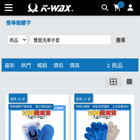
【雙面洗車手套】搜尋結果 | K-WAX台灣汽車美容材料
搜尋關鍵字
搜尋
2 商品
最新
熱門
暢銷
價低
價高
限時 24 折
限時 17 折
柔軟細緻不傷漆面
獨立拇指設計
特選北極絨
輕鬆清潔縫隙
五指穿戴設計
各式材質皆可用