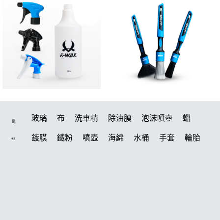
玻璃
布
洗車精
除油膜
泡沫噴壺
蠟
搜
鍍膜
鐵粉
噴壺
海綿
水桶
手套
輪胎
Hot
打蠟機
風槍
吸水布
油膜
泡沫
電動
鍍膜劑
打蠟棉
拋光
瓷土
機車
風
打蠟
磁土
D79
汽車蠟推薦
噴頭
收納
除油墨
水痕
泡沫噴壺推薦
輪胎油
塑料
鞋
洗車
常見問題