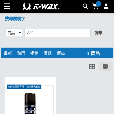
【A99】搜尋結果 | K-WAX台灣汽車美容材料
搜尋關鍵字
搜尋
1 商品
最新
熱門
暢銷
價低
價高
室內空間皆可用
奈米級光觸媒
去除各種頑固異味