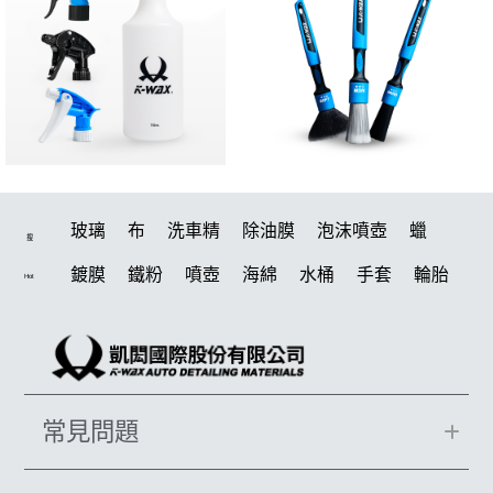
玻璃
布
洗車精
除油膜
泡沫噴壺
蠟
搜
鍍膜
鐵粉
噴壺
海綿
水桶
手套
輪胎
Hot
打蠟機
風槍
吸水布
油膜
泡沫
電動
鍍膜劑
打蠟棉
拋光
瓷土
機車
風
打蠟
磁土
D79
汽車蠟推薦
噴頭
收納
除油墨
常見問題
水痕
塑料
鞋
洗車
柏油
消光